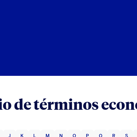
io de términos eco
J
K
L
M
N
O
P
Q
R
S