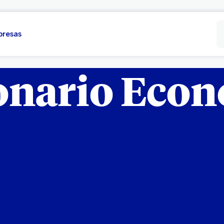
presas
onario Eco