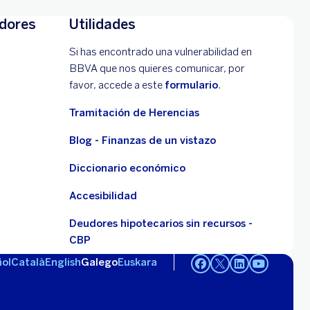
adores
Utilidades
Si has encontrado una vulnerabilidad en
BBVA que nos quieres comunicar, por
favor, accede a este
formulario
.
Tramitación de Herencias
Blog - Finanzas de un vistazo
Diccionario económico
Accesibilidad
Deudores hipotecarios sin recursos -
CBP
ol
Català
English
Galego
Euskara