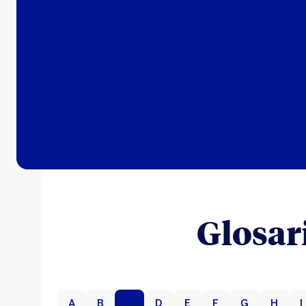
Glosar
A
B
C
D
E
F
G
H
I