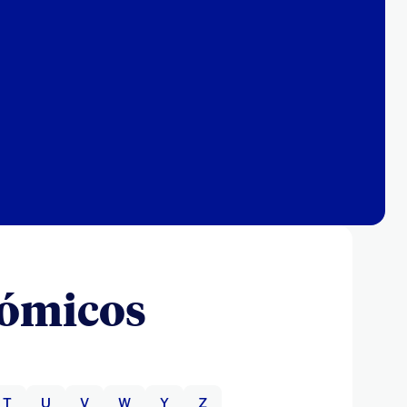
nómicos
T
U
V
W
Y
Z