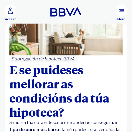
Ir ao contido principal
Menú
Acceso
Subrogación de hipoteca BBVA
E se puideses
mellorar as
condicións da túa
hipoteca?
Simula a túa cota e descubre se poderías conseguir
un
tipo de xuro máis baixo.
Tamén podes resolver dúbidas