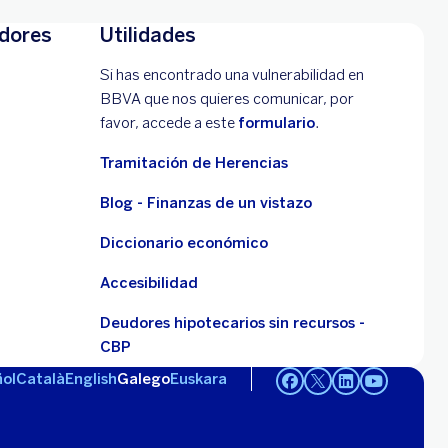
adores
Utilidades
Si has encontrado una vulnerabilidad en
BBVA que nos quieres comunicar, por
favor, accede a este
formulario
.
Tramitación de Herencias
Blog - Finanzas de un vistazo
Diccionario económico
Accesibilidad
Deudores hipotecarios sin recursos -
CBP
ol
Català
English
Galego
Euskara