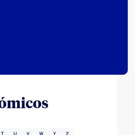
nómicos
T
U
V
W
Y
Z