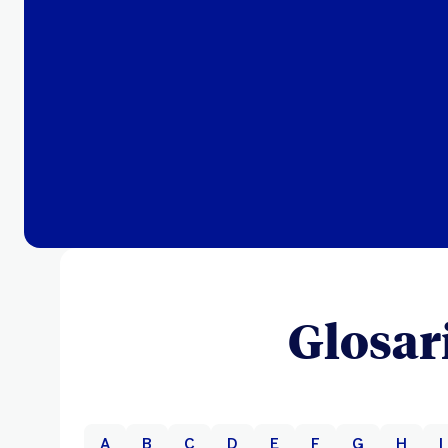
Glosar
A
B
C
D
E
F
G
H
I