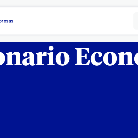
presas
onario Eco