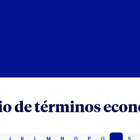
io de términos eco
J
K
L
M
N
O
P
Q
R
S