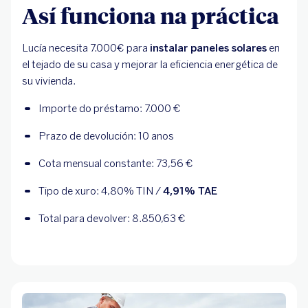
Así funciona na práctica
Lucía necesita 7.000€ para
instalar paneles solares
en
el tejado de su casa y mejorar la eficiencia energética de
su vivienda.
Importe do préstamo: 7.000 €
Prazo de devolución: 10 anos
Cota mensual constante: 
73,56
 €
Tipo de xuro: 
4,80
% TIN / 
4,91
% TAE
Total para devolver: 
8.850,63
 €