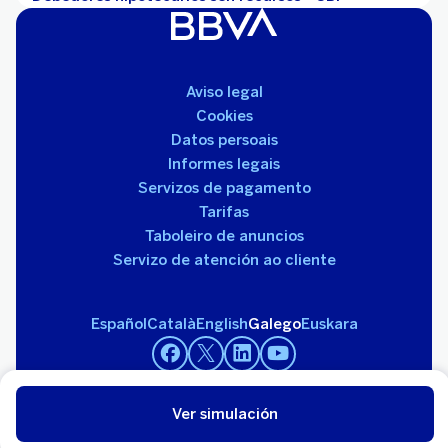
Aviso legal
Cookies
Datos persoais
Informes legais
Servizos de pagamento
Tarifas
Taboleiro de anuncios
Servizo de atención ao cliente
Español
Català
English
Galego
Euskara
Ver simulación
Banco Bilbao Vizcaya Argentaria, S.A. 2026