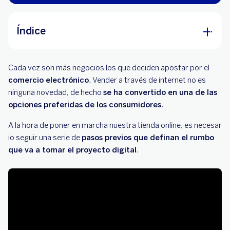
Índice
Pasos previos para crear tu tienda online
Cada vez son más negocios los que deciden apostar por el
La puesta en marcha de nuestra tienda online
comercio electrónico
. Vender a través de internet no es
ninguna novedad, de hecho
se ha convertido en una de las
El contenido de la tienda online
opciones preferidas de los consumidores
.
Canales de comunicación para dar a conocer
A
la hora de poner en marcha nuestra tienda online, es necesar
nuestra tienda online
io seguir una serie de
pasos previos que definan el rumbo
que va a tomar el proyecto digital
.