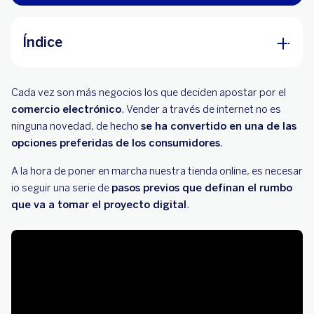
Índice
Pasos previos para crear tu tienda online
Cada vez son más negocios los que deciden apostar por el
La puesta en marcha de nuestra tienda online
comercio electrónico
. Vender a través de internet no es
ninguna novedad, de hecho
se ha convertido en una de las
El contenido de la tienda online
opciones preferidas de los consumidores
.
Canales de comunicación para dar a conocer
A
la hora de poner en marcha nuestra tienda online, es necesar
nuestra tienda online
io seguir una serie de
pasos previos que definan el rumbo
que va a tomar el proyecto digital
.