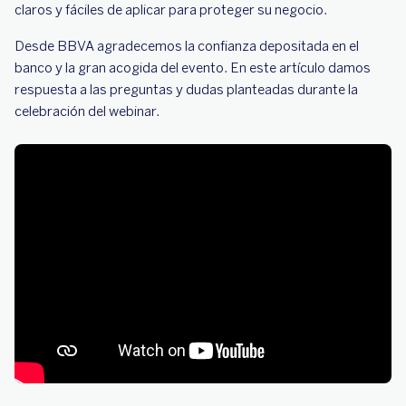
varios proveedores. ¿Para cuándo tendremos
claros y fáciles de aplicar para proteger su negocio.
esta mejora?
Desde BBVA agradecemos la confianza depositada en el
¿Hay algún antivirus que recomienden?
banco y la gran acogida del evento. En este artículo damos
¿Debemos desconfiar de los antivirus? ¿Qué
respuesta a las preguntas y dudas planteadas durante la
antivirus es el mejor actualmente?
celebración del webinar.
¿Cómo podemos reconocer un correo
electrónico malicioso o phishing?
Si el factor humano es muy importante,
¿podrían dar instrucciones de "qué no hacer"?
¿Qué ocurre si no reporto un correo electrónico
malicioso y solo lo elimino?
¿Qué herramientas existen para la prevención
de ciberataques?
¿El rastreo del dinero estafado se puede
mejorar por parte de las entidades bancarias?