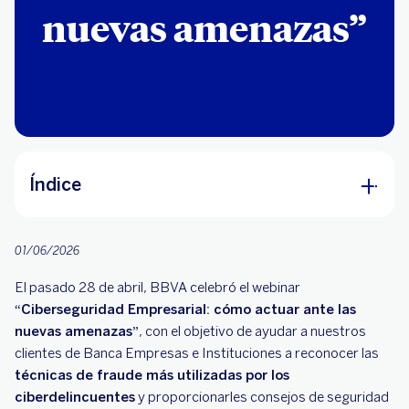
nuevas amenazas”
Índice
¿Existe alguna guía o resumen sobre
ciberseguridad? ¿Hay un protocolo o conjunto
01/06/2026
de medidas de ciberseguridad estándar que se
El pasado 28 de abril, BBVA celebró el webinar
pueda compartir?
“Ciberseguridad Empresarial: cómo actuar ante las
Cuando hacemos una transferencia, desde
nuevas amenazas”
, con el objetivo de ayudar a nuestros
hace poco se verifica el beneficiario con el
clientes de Banca Empresas e Instituciones a reconocer las
número de cuenta. Sin embargo, no hay aún
técnicas de fraude más utilizadas por los
verificación de remesas de pago donde hay
ciberdelincuentes
y proporcionarles consejos de seguridad