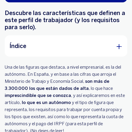
Descubre las características que definen a
este perfil de trabajador (y los requisitos
para serlo).
Índice
¿Qué es un autónomo?
Una de las figuras que destaca, a nivel empresarial, es la del
¿Qué tipos de autónomos existen?
autónomo. En España, y en base a las cifras que arroja el
Ministerio de Trabajo y Economía Social,
son más de
¿Qué es la cuota de autónomo?
3.300.000 los que están dados de alta
, lo que hace
imprescindible que se conozca
Además de la cuota reducida, ¿puede
, y así explicaremos en este
artículo,
beneficiarse un autónomo de alguna ayuda
lo que es un autónomo
y el tipo de figura que
representa, los requisitos para trabajar por cuenta propia y
más?
los tipos que existen, así como lo que representa la cuota de
¿Paga IRPF un autónomo?
autónomos y el pago del IRPF (para esta perfil de
trabajador). ¡No dejes de leer!