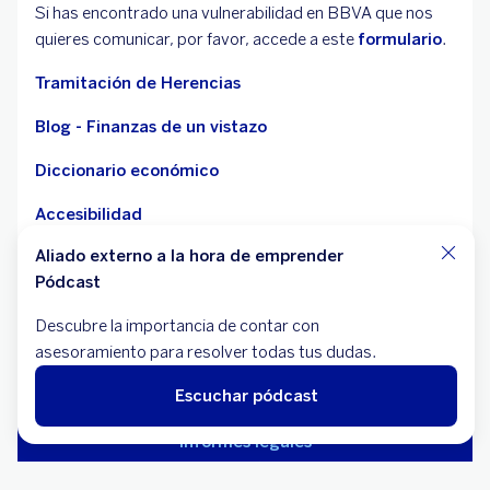
Si has encontrado una vulnerabilidad en BBVA que nos
quieres comunicar, por favor, accede a este
formulario
.
Tramitación de Herencias
Blog - Finanzas de un vistazo
Diccionario económico
Accesibilidad
Aliado externo a la hora de emprender
Deudores hipotecarios sin recursos - CBP
Pódcast
Descubre la importancia de contar con
asesoramiento para resolver todas tus dudas.
Aviso legal
Cookies
Escuchar pódcast
Datos personales
Informes legales
Servicios de pago