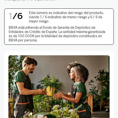
En BBVA le damos la bienvenida a tu negocio
NIVEL DE RIESGO 1 DE 
1
/
6
Este número es indicativo del riesgo del producto,
siendo 1 / 6 indicativo de menor riesgo y 6 / 6 de
mayor riesgo.
BBVA está adherido al
Fondo de Garantía de Depósitos
de
Entidades de Crédito de España. La cantidad máxima garantizada
es de 100.000€ por la totalidad de depósitos constituidos en
BBVA por persona.