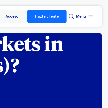
Acceso
Hazte cliente
Menú
kets in
)?