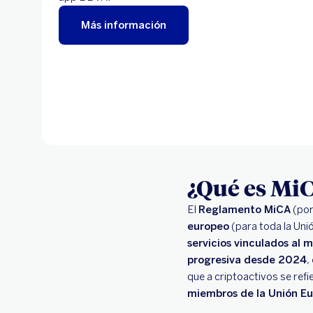
Más información
¿Qué es Mi
El
Reglamento MiCA
(por
europeo
(para toda la Un
servicios vinculados al 
progresiva desde 2024
,
que a criptoactivos se ref
miembros de la Unión E