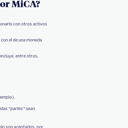
por MiCA?
acionarlo con otros activos
an con el de una moneda
incluye, entre otros,
ejemplo).
estas “partes” sean
solo son aceptados, por