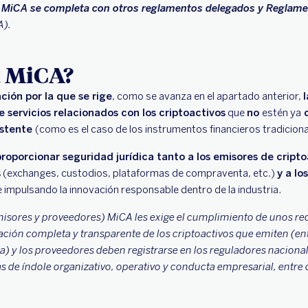
MiCA se completa con otros reglamentos delegados y Reglame
A).
a MiCA?
ción por la que se rige
, como se avanza en el apartado anterior,
l
e servicios relacionados con los criptoactivos
que
no
estén ya
c
istente
(como es el caso de los instrumentos financieros tradicion
oporcionar seguridad jurídica tanto a los emisores de cripto
s
(exchanges, custodios, plataformas de compraventa, etc.)
y a lo
 impulsando la innovación responsable dentro de la industria.
emisores y proveedores) MiCA les exige el cumplimiento de unos re
ación completa y transparente de los criptoactivos que emiten (en
a) y los proveedores deben registrarse en los reguladores nacion
de índole organizativo, operativo y conducta empresarial, entre o