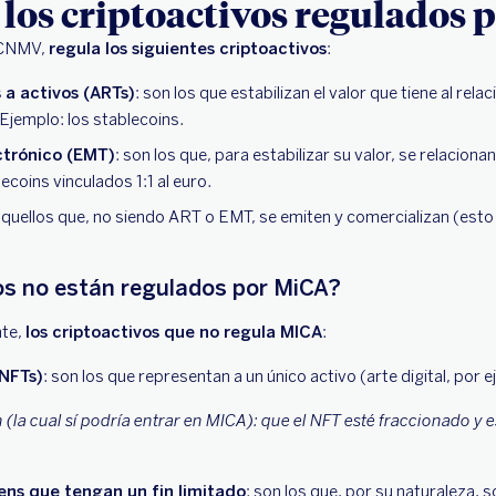
 los criptoactivos regulados 
a CNMV,
regula los siguientes criptoactivos
:
 a activos (ARTs)
: son los que estabilizan el valor que tiene al rel
 Ejemplo: los stablecoins.
ctrónico (EMT)
: son los que, para estabilizar su valor, se relacion
lecoins vinculados 1:1 al euro.
aquellos que, no siendo ART o EMT, se emiten y comercializan (esto 
os no están regulados por MiCA?
nte,
los criptoactivos que no regula MICA
:
(NFTs)
: son los que representan a un único activo (arte digital, por 
 (la cual sí podría entrar en MICA): que el NFT esté fraccionado y 
ns que tengan un fin limitado
: son los que, por su naturaleza, 