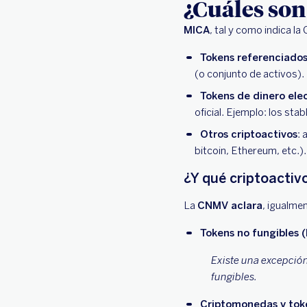
¿Cuáles son
MICA
, tal y como indica l
Tokens referenciados
(o conjunto de activos).
Tokens de dinero ele
oficial. Ejemplo: los stab
Otros criptoactivos
: 
bitcoin, Ethereum, etc.).
¿Y qué criptoactiv
La
CNMV aclara
, igualme
Tokens no fungibles 
Existe una excepción
fungibles.
Criptomonedas y toke