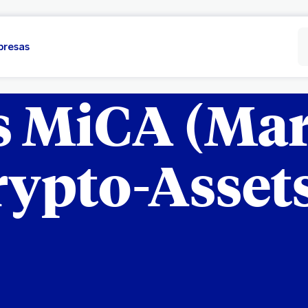
presas
s MiCA (Mar
rypto-Assets