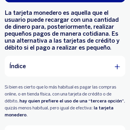
La tarjeta monedero es aquella que el
usuario puede recargar con una cantidad
de dinero para, posteriormente, realizar
pequeños pagos de manera cotidiana. Es
una alternativa a las tarjetas de crédito y
débito si el pago a realizar es pequeño.
Índice
¿Qué es una tarjeta monedero?
Si bien es cierto que lo más habitual es pagar las compras
¿Cuáles son las principales características de
online, o en tienda física, con una tarjeta de crédito o de
una tarjeta monedero?
débito,
hay quien prefiere el uso de una “tercera opción”
,
quizás menos habitual, pero igual de efectiva:
la tarjeta
¿Cómo funcionan las tarjetas monedero?
monedero
.
Ejemplo de uso de una tarjeta monedero