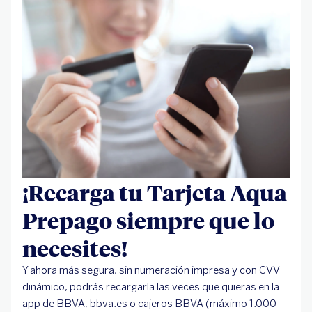
¿Qué tipos de tarjeta monedero existen?
¿Cuáles son las principales ventajas de una
tarjeta monedero?
¿Cómo se consulta el saldo de una tarjeta
monedero?
¿Qué diferencia a una tarjeta monedero de una
tarjeta prepago?
¡Recarga tu Tarjeta Aqua
Prepago siempre que lo
necesites!
Y ahora más segura, sin numeración impresa y con CVV
dinámico, podrás recargarla las veces que quieras en la
app de BBVA, bbva.es o cajeros BBVA (máximo 1.000