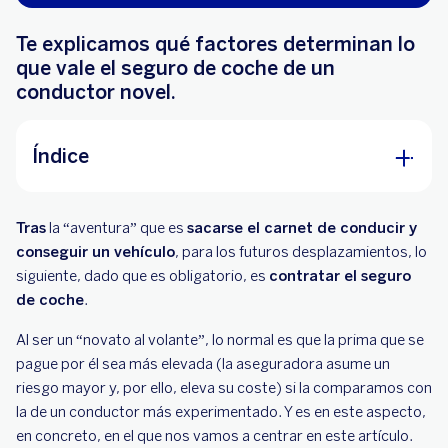
Te explicamos qué factores determinan lo
que vale el seguro de coche de un
conductor novel.
Índice
¿Cuánto cuesta un seguro de coche para un
Tras
la “aventura” que es
conductor novel?
sacarse el carnet de conducir y
conseguir un vehículo
, para los futuros desplazamientos, lo
¿Cuáles son los tipos de seguro que puede
siguiente, dado que es obligatorio, es
contratar el seguro
contratar un conductor novel?
de coche
.
¿Qué coberturas incluye un seguro para un
Al ser un “novato al volante”, lo normal es que la prima que se
conductor novel?
pague por él sea más elevada (la aseguradora asume un
riesgo mayor y, por ello, eleva su coste) si la comparamos con
¿Cómo se puede ahorrar al contratar un seguro
la de un conductor más experimentado. Y es en este aspecto,
para conductor novel?
en concreto, en el que nos vamos a centrar en este artículo.