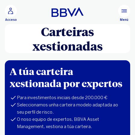
Ir ao contido principal
Menú
Acceso
Carteiras
xestionadas
A túa carteira
xestionada por expertos
Para investimentos iniciais desde 200.000 €
Seleccionamos unha carteira modelo adaptada ao
seu perfil de risco.
O noso equipo de expertos, BBVA Asset
Management, xestiona a túa carteira.