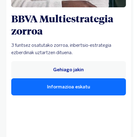
BBVA Multiestrategia
zorroa
3 funtsez osatutako zorroa, inbertsio-estrategia
ezberdinak uztartzen dituena.
Gehiago jakin
Informazioa eskatu