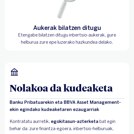
Aukerak bilatzen ditugu
Etengabe bilatzen ditugu inbertsio-aukerak, gure
helburua zure epe luzerako hazkundea delako.
Nolakoa da kudeaketa
Banku Pribatuarekin eta BBVA Asset Management-
ekin egindako kudeaketaren ezaugarriak
Kontratatu aurretik,
egokitasun-azterketa
bat egin
behar da: zure finantza-egoera, inbertsio-helburuak,