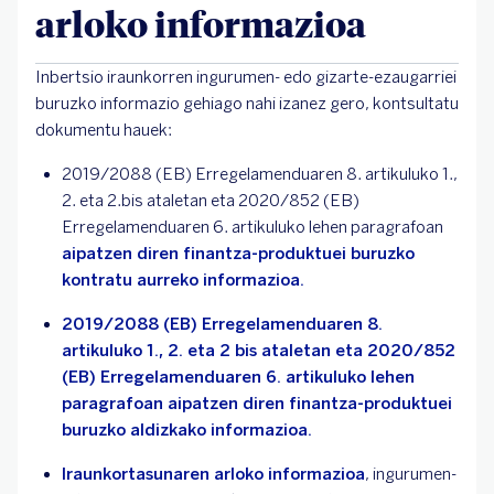
arloko informazioa
Inbertsio iraunkorren ingurumen- edo gizarte-ezaugarriei
buruzko informazio gehiago nahi izanez gero, kontsultatu
dokumentu hauek:
2019/2088 (EB) Erregelamenduaren 8. artikuluko 1.,
2. eta 2.bis ataletan eta 2020/852 (EB)
Erregelamenduaren 6. artikuluko lehen paragrafoan
aipatzen diren finantza-produktuei buruzko
kontratu aurreko informazioa.
2019/2088 (EB) Erregelamenduaren 8.
artikuluko 1., 2. eta 2 bis ataletan eta 2020/852
(EB) Erregelamenduaren 6. artikuluko lehen
paragrafoan aipatzen diren finantza-produktuei
buruzko aldizkako informazioa.
Iraunkortasunaren arloko informazioa
, ingurumen-