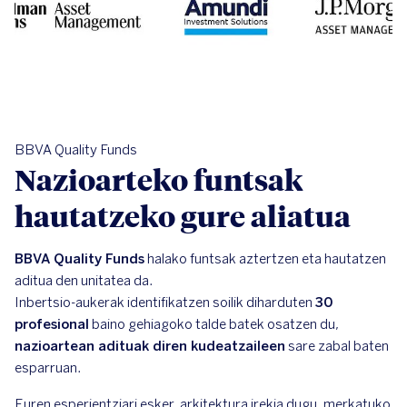
BBVA Quality Funds
Nazioarteko funtsak
hautatzeko gure aliatua
BBVA Quality Funds
halako funtsak aztertzen eta hautatzen
aditua den unitatea da.
Inbertsio-aukerak identifikatzen soilik diharduten
30
profesional
baino gehiagoko talde batek osatzen du,
nazioartean adituak diren kudeatzaileen
sare zabal baten
esparruan.
Euren esperientziari esker, arkitektura irekia dugu, merkatuko