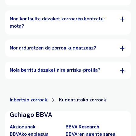
Non kontsulta dezaket zorroaren kontratu-
mota?
Nor arduratzen da zorroa kudeatzeaz?
Nola berritu dezaket nire arrisku-profila?
Inbertsio zorroak
Kudeatutako zorroak
Gehiago BBVA
Akziodunak
BBVA Research
BBVAko enplegua
BBVAren agente sarea