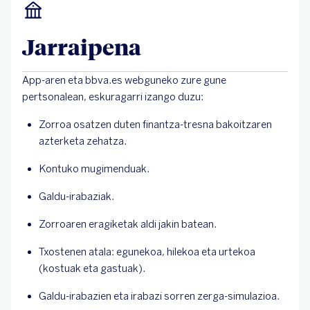
Jarraipena
App-aren eta bbva.es webguneko zure gune
pertsonalean, eskuragarri izango duzu:
Zorroa osatzen duten finantza-tresna bakoitzaren
azterketa zehatza.
Kontuko mugimenduak.
Galdu-irabaziak.
Zorroaren eragiketak aldi jakin batean.
Txostenen atala: egunekoa, hilekoa eta urtekoa
(kostuak eta gastuak).
Galdu-irabazien eta irabazi sorren zerga-simulazioa.