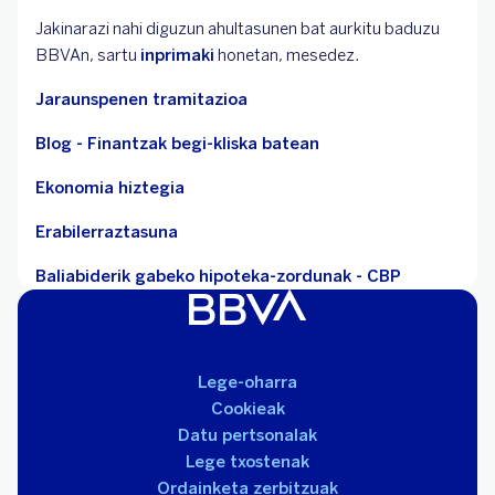
Jakinarazi nahi diguzun ahultasunen bat aurkitu baduzu
BBVAn, sartu
inprimaki
honetan, mesedez.
Jaraunspenen tramitazioa
Blog - Finantzak begi-kliska batean
Ekonomia hiztegia
Erabilerraztasuna
Baliabiderik gabeko hipoteka-zordunak - CBP
Lege-oharra
Cookieak
Datu pertsonalak
Lege txostenak
Ordainketa zerbitzuak