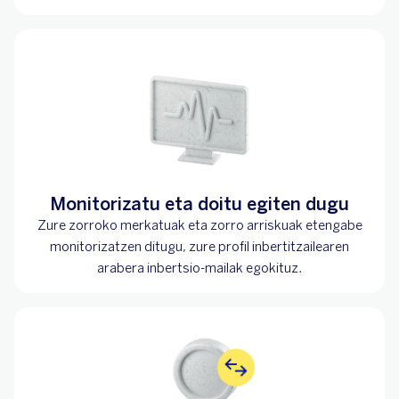
Monitorizatu eta doitu egiten dugu
Zure zorroko merkatuak eta zorro arriskuak etengabe
monitorizatzen ditugu, zure profil inbertitzailearen
arabera inbertsio-mailak egokituz.