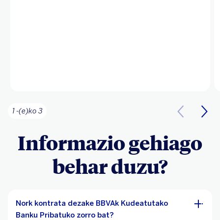
1 -(e)ko 3
Informazio gehiago
behar duzu?
Nork kontrata dezake BBVAk Kudeatutako
Banku Pribatuko zorro bat?