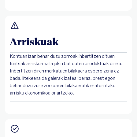
Arriskuak
Kontuan izan behar duzu zorroak inbertitzen dituen
funtsak arrisku-maila jakin bat duten produktuak direla.
Inbertitzen diren merkatuen bilakaera espero zena ez
bada, litekeena da galerak izatea; beraz, prest egon
behar duzu zure zorroaren bilakaeratik eratorritako
arrisku ekonomikoa onartzeko.