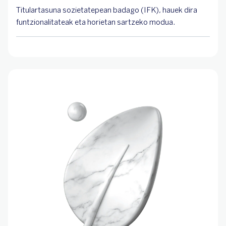
Titulartasuna sozietatepean badago (IFK), hauek dira
funtzionalitateak eta horietan sartzeko modua.