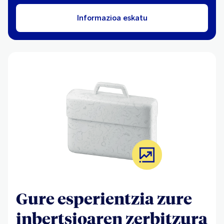
Informazioa eskatu
Gure esperientzia zure
inbertsioaren zerbitzura