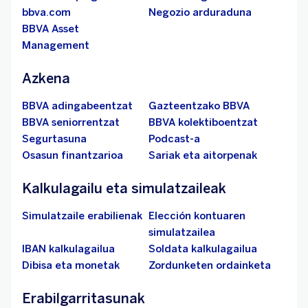
bbva.com
Negozio arduraduna
BBVA Asset
Management
Azkena
BBVA adingabeentzat
Gazteentzako BBVA
BBVA seniorrentzat
BBVA kolektiboentzat
Segurtasuna
Podcast-a
Osasun finantzarioa
Sariak eta aitorpenak
Kalkulagailu eta simulatzaileak
Simulatzaile erabilienak
Elección kontuaren
simulatzailea
IBAN kalkulagailua
Soldata kalkulagailua
Dibisa eta monetak
Zordunketen ordainketa
Erabilgarritasunak