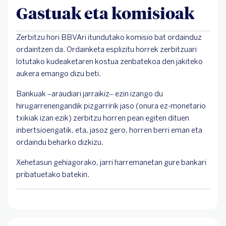
Gastuak eta komisioak
Zerbitzu hori BBVAri itundutako komisio bat ordainduz
ordaintzen da. Ordainketa esplizitu horrek zerbitzuari
lotutako kudeaketaren kostua zenbatekoa den jakiteko
aukera emango dizu beti.
Bankuak –araudiari jarraikiz– ezin izango du
hirugarrenengandik pizgarririk jaso (onura ez-monetario
txikiak izan ezik) zerbitzu horren pean egiten dituen
inbertsioengatik, eta, jasoz gero, horren berri eman eta
ordaindu beharko dizkizu.
Xehetasun gehiagorako, jarri harremanetan gure bankari
pribatuetako batekin.