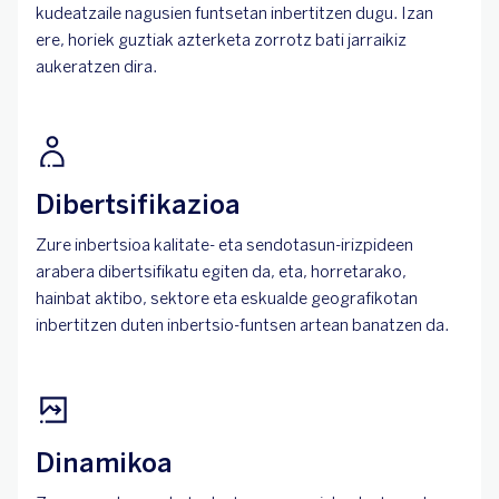
kudeatzaile nagusien funtsetan inbertitzen dugu. Izan
ere, horiek guztiak azterketa zorrotz bati jarraikiz
aukeratzen dira.
Dibertsifikazioa
Zure inbertsioa kalitate- eta sendotasun-irizpideen
arabera dibertsifikatu egiten da, eta, horretarako,
hainbat aktibo, sektore eta eskualde geografikotan
inbertitzen duten inbertsio-funtsen artean banatzen da.
Dinamikoa