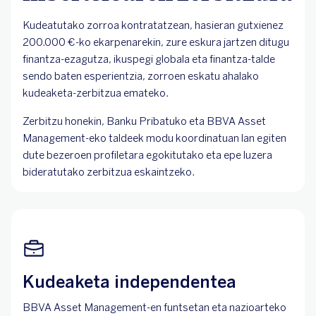
Kudeatutako zorroa kontratatzean, hasieran gutxienez
200.000 €-ko ekarpenarekin, zure eskura jartzen ditugu
finantza-ezagutza, ikuspegi globala eta finantza-talde
sendo baten esperientzia, zorroen eskatu ahalako
kudeaketa-zerbitzua emateko.
Zerbitzu honekin, Banku Pribatuko eta BBVA Asset
Management-eko taldeek modu koordinatuan lan egiten
dute bezeroen profiletara egokitutako eta epe luzera
bideratutako zerbitzua eskaintzeko.
Kudeaketa independentea
BBVA Asset Management-en funtsetan eta nazioarteko