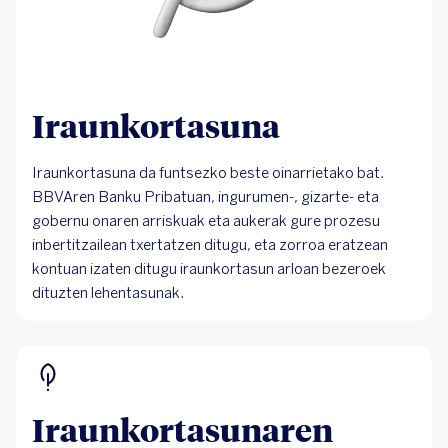
Iraunkortasuna
Iraunkortasuna da funtsezko beste oinarrietako bat.
BBVAren Banku Pribatuan, ingurumen-, gizarte- eta
gobernu onaren arriskuak eta aukerak gure prozesu
inbertitzailean txertatzen ditugu, eta zorroa eratzean
kontuan izaten ditugu iraunkortasun arloan bezeroek
dituzten lehentasunak.
Iraunkortasunaren