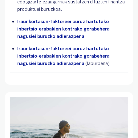
edo gizarte-ezaugarriak sustatzen dituzten finantza-
produktuei buruzkoa.
Iraunkortasun-faktoreei buruz hartutako
inbertsio-erabakien kontrako gorabehera
nagusiei buruzko adierazpena.
Iraunkortasun-faktoreei buruz hartutako
inbertsio-erabakien kontrako gorabehera
nagusiei buruzko adierazpena
(laburpena)