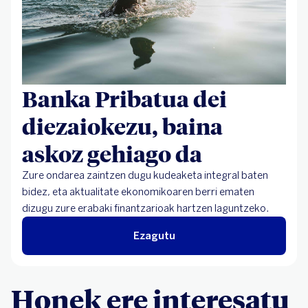
Banka Pribatua dei
diezaiokezu, baina
askoz gehiago da
Zure ondarea zaintzen dugu kudeaketa integral baten
bidez, eta aktualitate ekonomikoaren berri ematen
dizugu zure erabaki finantzarioak hartzen laguntzeko.
Ezagutu
Honek ere interesatu