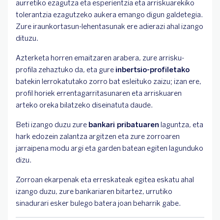
aurretiko ezagutza eta esperientzia eta arriskuarekiko
tolerantzia ezagutzeko aukera emango digun galdetegia.
Zure iraunkortasun-lehentasunak ere adierazi ahal izango
dituzu.
Azterketa horren emaitzaren arabera, zure arrisku-
profila zehaztuko da, eta gure
inbertsio-profiletako
batekin lerrokatutako zorro bat esleituko zaizu; izan ere,
profil horiek errentagarritasunaren eta arriskuaren
arteko oreka bilatzeko diseinatuta daude.
Beti izango duzu zure
bankari pribatuaren
laguntza, eta
hark edozein zalantza argitzen eta zure zorroaren
jarraipena modu argi eta garden batean egiten lagunduko
dizu.
Zorroan ekarpenak eta erreskateak egitea eskatu ahal
izango duzu, zure bankariaren bitartez, urrutiko
sinadurari esker bulego batera joan beharrik gabe.