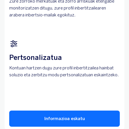
Zure zorroko merkatuak eta zorro arriskuak etengabe
monitorizatzen ditugu, zure profil inbertitzailearen
arabera inbertsio-mailak egokituz.
Pertsonalizatua
Kontuan hartzen dugu zure profil inbertitzailea hainbat
soluzio eta zerbitzu modu pertsonalizatuan eskaintzeko.
Informazioa eskatu