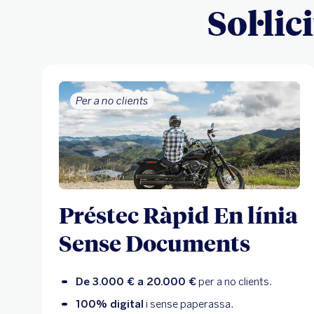
Sol·lic
Per a no clients
Préstec Ràpid En línia
Sense Documents
De 3.000 € a 20.000 €
per a no clients.
100% digital
i sense paperassa.