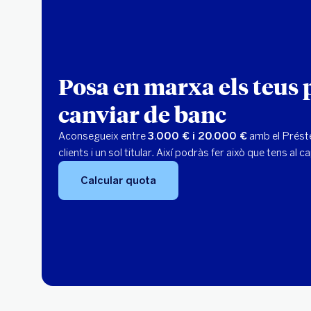
Posa en marxa els teus 
canviar de banc
Aconsegueix entre
3.000 € i 20.000 €
amb el Préste
clients i un sol titular. Així podràs fer això que tens al c
Calcular quota