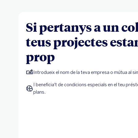
Si pertanys a un col·
teus projectes esta
prop
Introdueix el nom de la teva empresa o mútua al si
I beneficia't de condicions especials en el teu prést
plans.