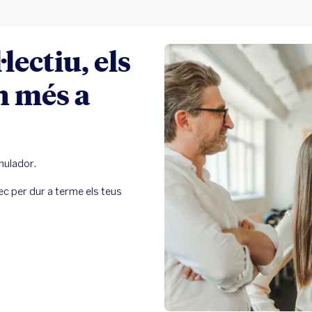
lectiu, els
n més a
mulador.
ec per dur a terme els teus 