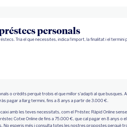
préstecs personals
tecs. Tria el que necessites, indica l'import, la finalitat i el termin
onals o crèdits perquè trobis el que millor s'adapti al que busques
s pagar a llarg termini, fins a 8 anys a partir de 3.000 €.
aixi amb les teves necessitats, com el Préstec Ràpid Online sense 
éstec Cotxe Online de fins a 75.000 €, que cal pagar en 8 anys o e
os. No esperis més i consulta totes les nostres propostes perquè tr