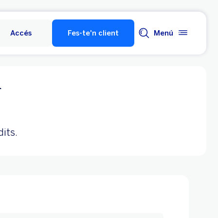
Accés
Fes-te'n client
Menú
i
dits.