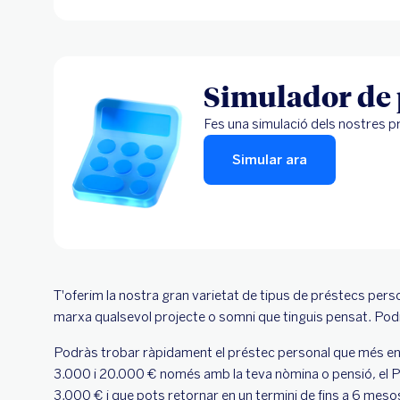
Simulador de 
Fes una simulació dels nostres prés
Simular ara
T'oferim la nostra gran varietat de tipus de préstecs pers
marxa qualsevol projecte o somni que tinguis pensat. Podrà
Podràs trobar ràpidament el préstec personal que més enc
3.000 i 20.000 € només amb la teva nòmina o pensió, el Pr
3.000 € i que pots retornar en un termini de fins a 6 mes