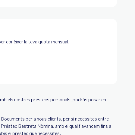
i per conèixer la teva quota mensual.
. Amb els nostres préstecs personals, podràs posar en
Documents per a nous clients, per si necessites entre
l Préstec Bestreta Nòmina, amb el qual t'avancem fins a
obis el préstec que necessites.