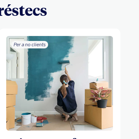
préstecs
Per a no clients