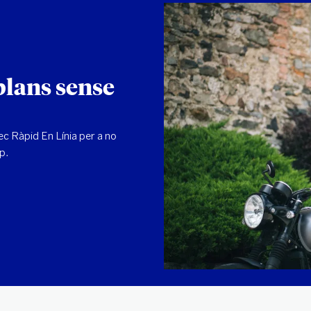
plans sense
c Ràpid En Línia per a no
ap.