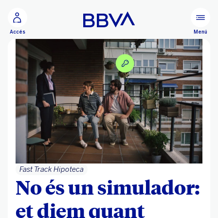
Ves al contingut principal
Menú
Accés
Fast Track Hipoteca
No és un simulador:
et diem quant