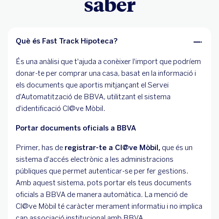
saber
Què és Fast Track Hipoteca?
És una anàlisi que t'ajuda a conèixer l'import que podríem
donar-te per comprar una casa, basat en la informació i
els documents que aportis mitjançant el Servei
d'Automatització de BBVA, utilitzant el sistema
d'identificació Cl@ve Mòbil.
Portar documents oficials a BBVA
Primer, has de
registrar-te a Cl@ve Mòbil,
que és un
sistema d'accés electrònic a les administracions
públiques que permet autenticar-se per fer gestions.
Amb aquest sistema, pots portar els teus documents
oficials a BBVA de manera automàtica. La menció de
Cl@ve Mòbil té caràcter merament informatiu i no implica
cap associació institucional amb BBVA.