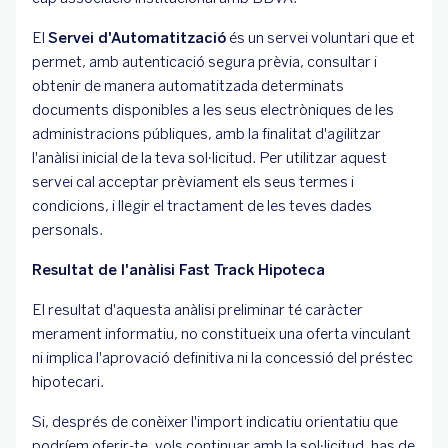
El
Servei d'Automatització
és un servei voluntari que et
permet, amb autenticació segura prèvia, consultar i
obtenir de manera automatitzada determinats
documents disponibles a les seus electròniques de les
administracions públiques, amb la finalitat d'agilitzar
l'anàlisi inicial de la teva sol·licitud. Per utilitzar aquest
servei cal acceptar prèviament els seus termes i
condicions, i llegir el tractament de les teves dades
personals.
Resultat de l'anàlisi Fast Track Hipoteca
El resultat d'aquesta anàlisi preliminar té caràcter
merament informatiu, no constitueix una oferta vinculant
ni implica l'aprovació definitiva ni la concessió del préstec
hipotecari.
Si, després de conèixer l'import indicatiu orientatiu que
podríem oferir-te, vols continuar amb la sol·licitud, has de