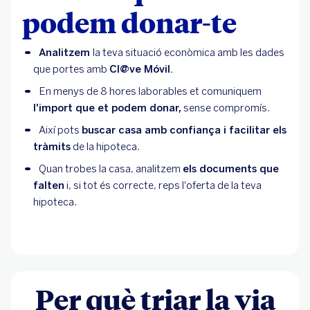
podem donar-te
Analitzem
la teva situació econòmica amb les dades
que portes amb
Cl@ve Móvil.
En menys de 8 hores laborables et comuniquem
l'import que et podem donar,
sense compromís.
Així pots
buscar casa amb confiança i facilitar els
tràmits
de la hipoteca.
Quan trobes la casa, analitzem
els documents que
falten
i, si tot és correcte, reps l'oferta de la teva
hipoteca.
Per què triar la via