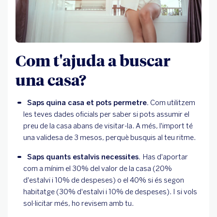
Com t'ajuda a buscar
una casa?
Saps quina casa et pots permetre.
 Com utilitzem 
les teves dades oficials per saber si pots assumir el 
preu de la casa abans de visitar-la. A més, l'import té 
una validesa de 3 mesos, perquè busquis al teu ritme.
Saps quants estalvis necessites. 
Has d'aportar 
com a mínim el 30% del valor de la casa (20% 
d'estalvi i 10% de despeses) o el 40% si és segon 
habitatge (30% d'estalvi i 10% de despeses). I si vols 
sol·licitar més, ho revisem amb tu.