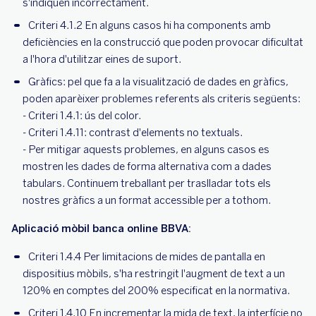
s'indiquen incorrectament.
Criteri 4.1.2 En alguns casos hi ha components amb
deficiències en la construcció que poden provocar dificultat
a l'hora d'utilitzar eines de suport.
Gràfics: pel que fa a la visualització de dades en gràfics,
poden aparèixer problemes referents als criteris següents:
- Criteri 1.4.1: ús del color.
- Criteri 1.4.11: contrast d'elements no textuals.
- Per mitigar aquests problemes, en alguns casos es
mostren les dades de forma alternativa com a dades
tabulars. Continuem treballant per traslladar tots els
nostres gràfics a un format accessible per a tothom.
Aplicació mòbil banca online BBVA:
Criteri 1.4.4 Per limitacions de mides de pantalla en
dispositius mòbils, s'ha restringit l'augment de text a un
120% en comptes del 200% especificat en la normativa.
Criteri 1.4.10 En incrementar la mida de text, la interfície no