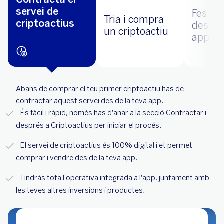
servei de
Fes se
Tria i compra
criptoactius
des de 
un criptoactiu
app
Abans de comprar el teu primer criptoactiu has de
contractar aquest servei des de la teva app.
És fàcil i ràpid, només has d'anar a la secció Contractar i
després a Criptoactius per iniciar el procés.
El servei de criptoactius és 100% digital i et permet
comprar i vendre des de la teva app.
Tindràs tota l'operativa integrada a l'app, juntament amb
les teves altres inversions i productes.