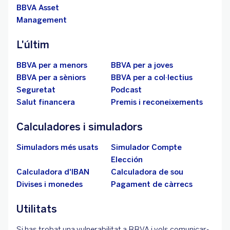
BBVA Asset
Management
L'últim
BBVA per a menors
BBVA per a joves
BBVA per a sèniors
BBVA per a col·lectius
Seguretat
Podcast
Salut financera
Premis i reconeixements
Calculadores i simuladors
Simuladors més usats
Simulador Compte
Elección
Calculadora d'IBAN
Calculadora de sou
Divises i monedes
Pagament de càrrecs
Utilitats
Si has trobat una vulnerabilitat a BBVA i vols comunicar-