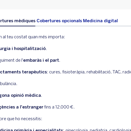
rtures mèdiques
Cobertures opcionals
Medicina digital
 al teu costat quan més importa:
urgia i hospitalització.
uiment de l'
embaràs i el part.
actaments terapèutics:
cures, fisioteràpia, rehabilitació, TAC, radi
ulància.
gona opinió mèdica.
ències a l'estranger
fins a 12.000 €.
pre que ho necessitis:
icina primària i especialitats:
ginecologia, pediatria, cardiologia