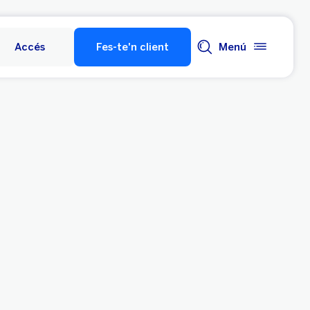
Accés
Fes-te'n client
Menú