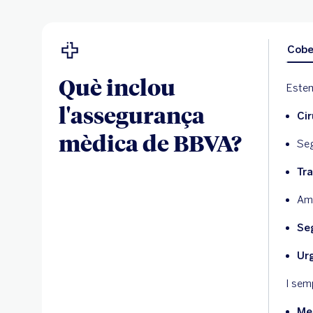
Cobe
Què inclou
Estem
l'assegurança
Cir
mèdica de BBVA?
Seg
Tr
Amb
Se
Urg
I sem
Med