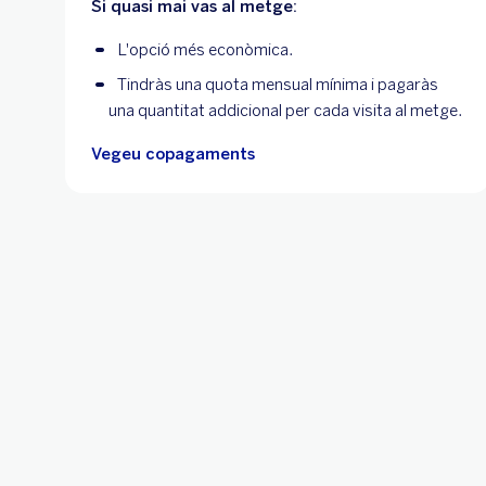
Si quasi mai vas al metge:
L'opció més econòmica.
Tindràs una quota mensual mínima i pagaràs
una quantitat addicional per cada visita al metge.
Vegeu copagaments
Amb l
Estalvia mes a mes