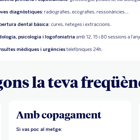
ves diagnòstiques:
radiografies, ecografies, ressonàncies...
bertura dental bàsica:
cures, neteges i extraccions.
ologia, psicologia i logofoniatria
amb 12, 15 i 80 sessions a l'any
nsultes mèdiques i urgències
telefòniques 24h.
ons la teva freqüèn
Amb copagament
Si vas poc al metge: