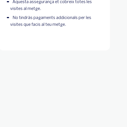
Aquesta assegurança et cobreix totes les
visites al metge.
No tindràs pagaments addicionals per les
visites que facis al teu metge.
e BBVA
rances