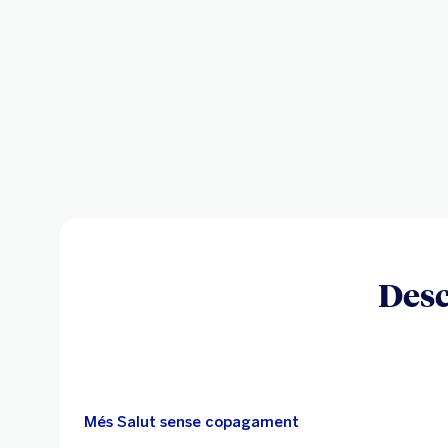
Paga en 12 mesos sense cost i
estalvia fins a un 15% en
agrupar les teves assegurances.
Desc
Més Salut sense copagament