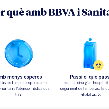
r què amb BBVA i Sanit
mb menys esperes
Passi el que pass
ràs els temps d'espera, amb
Incloses cirurgies, hospitalit
rioritari a l'atenció mèdica que
seguiment de l'embaràs, fisiot
triïs.
rehabilitació.