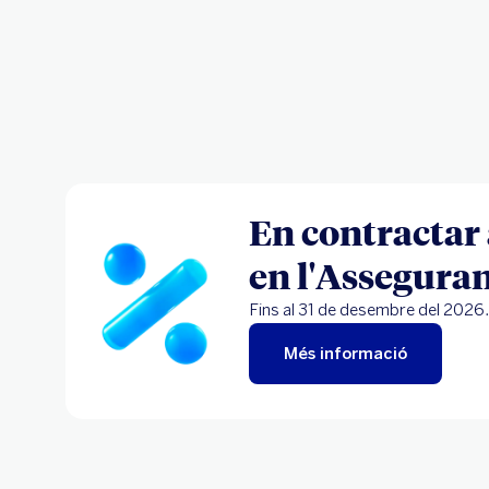
Paga en 12 mesos sense cost i estalvia fins al 15% 
Pla EstarSeguro.
Calcular-ne el preu
Sol·licitar trucada
En contractar
en l'Assegura
Fins al 31 de desembre del 2026
Més informació