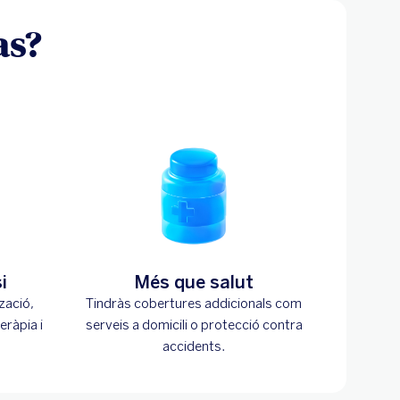
as?
i
Més que salut
zació,
Tindràs cobertures addicionals com
eràpia i
serveis a domicili o protecció contra
accidents.