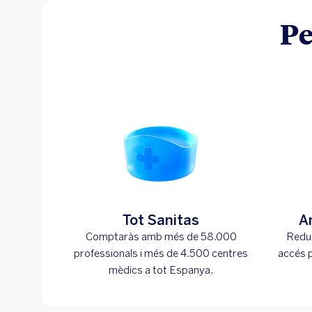
Pe
Tot Sanitas
A
Comptaràs amb més de 58.000
Redui
professionals i més de 4.500 centres
accés p
mèdics a tot Espanya.