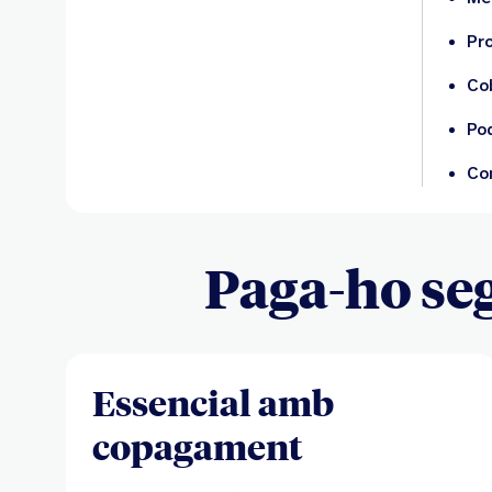
Pro
Co
Pod
Co
Paga-ho seg
Essencial amb
copagament