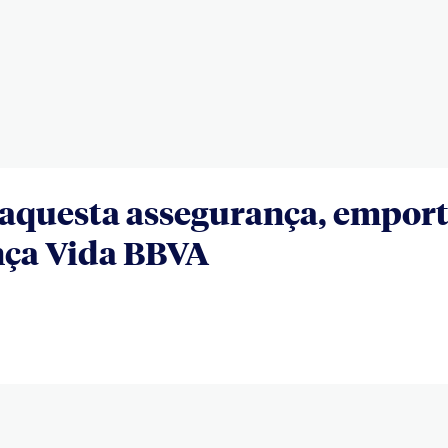
agrupant assegurances amb BBVA
 aquesta assegurança, emport
nça Vida BBVA
.