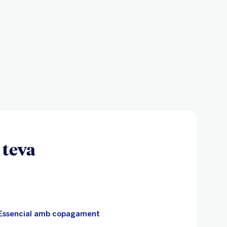
p
de les teves
rtes per a tu
urances.
 teva
Essencial amb copagament