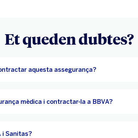
Et queden dubtes?
contractar aquesta assegurança?
urança mèdica i contractar-la a BBVA?
 i Sanitas?