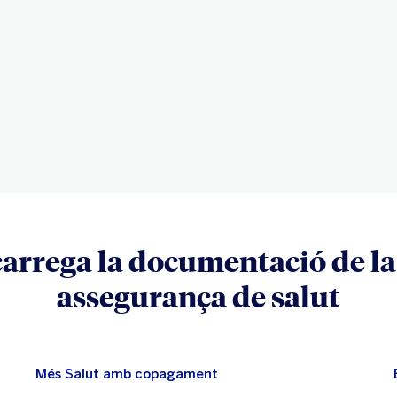
des de l'ap
Tota la informació 
assegurances i ofe
des d'espai asseg
arrega la documentació de la
assegurança de salut
Més Salut amb copagament