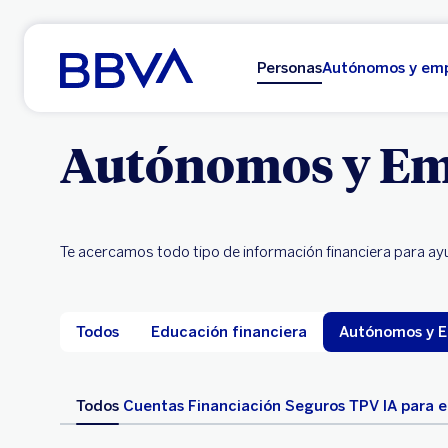
Ir al contenido principal
Personas
Autónomos y em
Autónomos y Em
Te acercamos todo tipo de información financiera para ayu
Todos
Educación financiera
Autónomos y 
Todos
Cuentas
Financiación
Seguros
TPV
IA para 