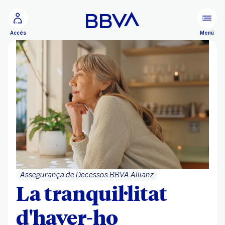
Ves al contingut principal
Menú
Accés
Assegurança de Decessos BBVA Allianz
La tranquil·litat
d'haver-ho