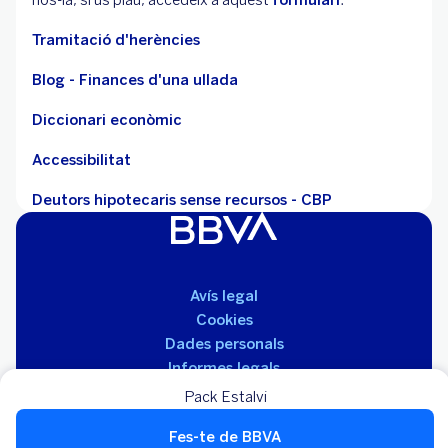
Tramitació d'herències
Blog - Finances d'una ullada
Diccionari econòmic
Accessibilitat
Deutors hipotecaris sense recursos - CBP
Avís legal
Cookies
Dades personals
Informes legals
Serveis de pagament
Pack Estalvi
Tarifes
Fes-te de BBVA
Tauler d'anuncis