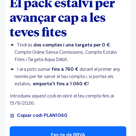
El pack estalvi per
avançar cap a les
teves fites
Tindràs
dos comptes i una targeta per 0 €:
Compte Online Sense Comissions, Compte Estalvi
Fites i Targeta Aqua Dèbit.
I ara pots sumar
fins a 760 €
durant el primer any
només per fer servir el teu compte i, si portes els
estalvis,
emporta't fins a 1.060 €!
Introdueix aquest codi en obrir el teu compte fins al
15/9/2026:
Copiar codi PLAN1060
Fes-te de BBVA