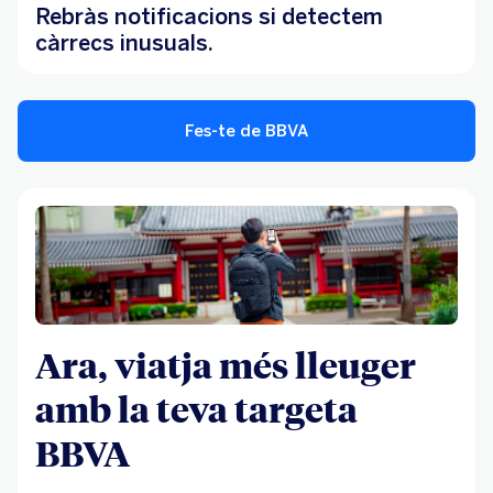
Rebràs notificacions si detectem
càrrecs inusuals.
Fes-te de BBVA
Ara, viatja més lleuger
amb la teva targeta
BBVA