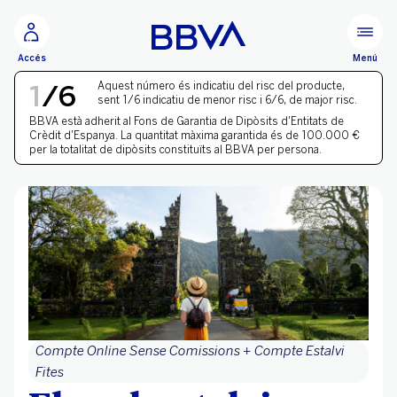
Ves al contingut principal
Menú
Accés
NIVELL DE RISC 1 DE 6
1
/
6
Aquest número és indicatiu del risc del producte,
sent 1/6 indicatiu de menor risc i 6/6, de major risc.
BBVA està adherit al
Fons de Garantia de Dipòsits
d'Entitats de
Crèdit d'Espanya. La quantitat màxima garantida és de 100.000 €
per la totalitat de dipòsits constituïts al BBVA per persona.
Compte Online Sense Comissions + Compte Estalvi
Fites