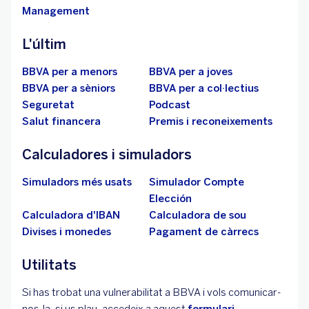
Management
L'últim
BBVA per a menors
BBVA per a joves
BBVA per a sèniors
BBVA per a col·lectius
Seguretat
Podcast
Salut financera
Premis i reconeixements
Calculadores i simuladors
Simuladors més usats
Simulador Compte
Elección
Calculadora d'IBAN
Calculadora de sou
Divises i monedes
Pagament de càrrecs
Utilitats
Si has trobat una vulnerabilitat a BBVA i vols comunicar-
nos-la, si us plau, accedeix a aquest
formulari
.