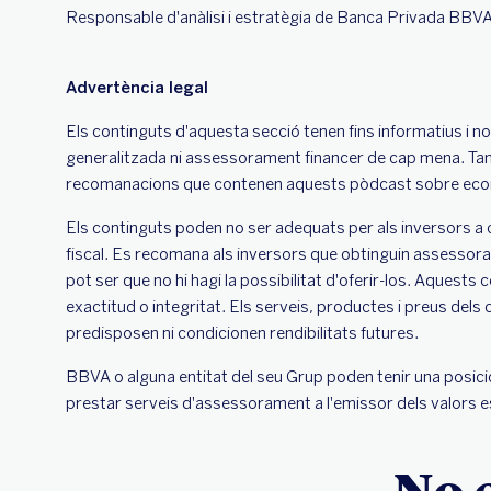
Responsable d'anàlisi i estratègia de Banca Privada BBV
Advertència legal
Els continguts d'aquesta secció tenen fins informatius i no
generalitzada ni assessorament financer de cap mena. Tamp
recomanacions que contenen aquests pòdcast sobre econom
Els continguts poden no ser adequats per als inversors a 
fiscal. Es recomana als inversors que obtinguin assessora
pot ser que no hi hagi la possibilitat d'oferir-los. Aques
exactitud o integritat. Els serveis, productes i preus del
predisposen ni condicionen rendibilitats futures.
BBVA o alguna entitat del seu Grup poden tenir una posició
prestar serveis d'assessorament a l'emissor dels valors e
No 