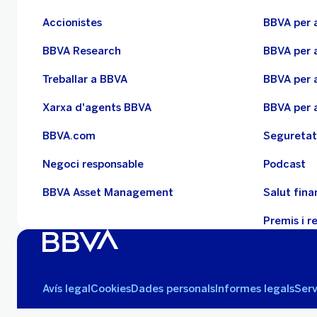
Accionistes
BBVA per 
BBVA Research
BBVA per a
Treballar a BBVA
BBVA per a
Xarxa d'agents BBVA
BBVA per a
BBVA.com
Seguretat
Negoci responsable
Podcast
BBVA Asset Management
Salut fina
Premis i 
Avís legal
Cookies
Dades personals
Informes legals
Ser