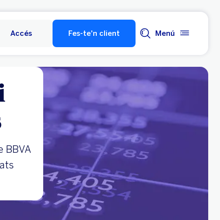
Accés
Fes-te'n client
Menú
i
s
de BBVA
cats