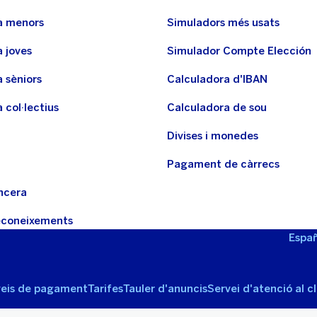
a menors
Simuladors més usats
 joves
Simulador Compte Elección
 sèniors
Calculadora d'IBAN
 col·lectius
Calculadora de sou
Divises i monedes
Pagament de càrrecs
ncera
reconeixements
Españ
veis de pagament
Tarifes
Tauler d'anuncis
Servei d'atenció al cl