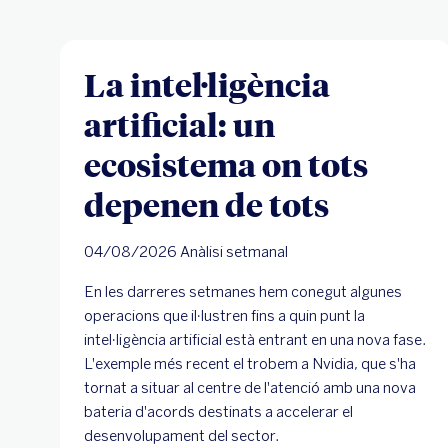
La intel·ligència
artificial: un
ecosistema on tots
depenen de tots
04/08/2026 Anàlisi setmanal
En les darreres setmanes hem conegut algunes
operacions que il·lustren fins a quin punt la
intel·ligència artificial està entrant en una nova fase.
L'exemple més recent el trobem a Nvidia, que s'ha
tornat a situar al centre de l'atenció amb una nova
bateria d'acords destinats a accelerar el
desenvolupament del sector.