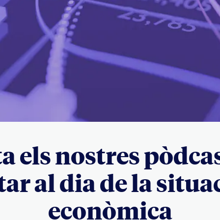
a els nostres pòdca
tar al dia de la situa
econòmica