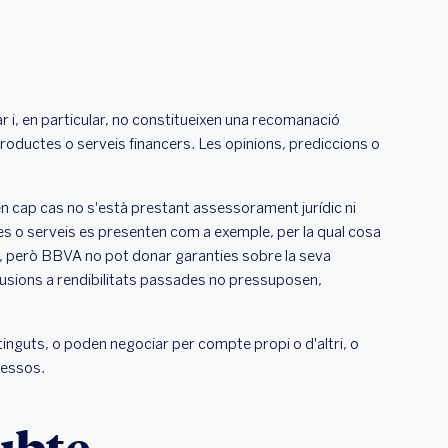
ar i, en particular, no constitueixen una recomanació
roductes o serveis financers. Les opinions, prediccions o
i en cap cas no s'està prestant assessorament jurídic ni
es o serveis es presenten com a exemple, per la qual cosa
es, però BBVA no pot donar garanties sobre la seva
·lusions a rendibilitats passades no pressuposen,
tinguts, o poden negociar per compte propi o d'altri, o
ressos.
ubte