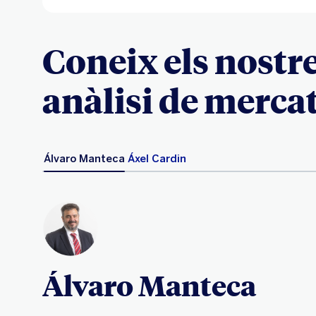
Coneix els nostr
anàlisi de merca
Álvaro Manteca
Áxel Cardin
Álvaro Manteca