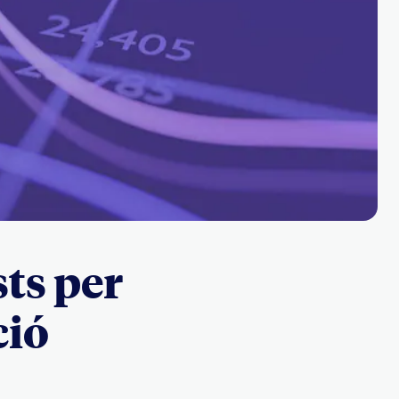
sts per
ció