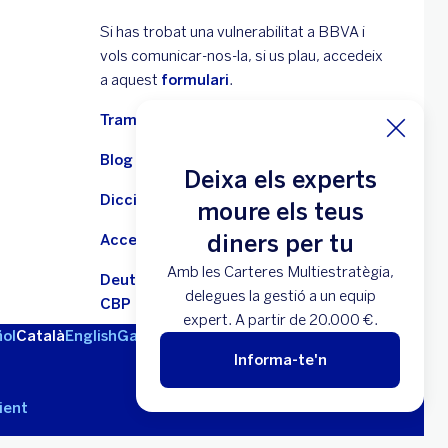
Si has trobat una vulnerabilitat a BBVA i
vols comunicar-nos-la, si us plau, accedeix
a aquest
formulari
.
Tramitació d'herències
Blog - Finances d'una ullada
Deixa els experts
Diccionari econòmic
moure els teus
diners per tu
Accessibilitat
Amb les Carteres Multiestratègia,
Deutors hipotecaris sense recursos -
delegues la gestió a un equip
CBP
expert. A partir de 20.000 €.
ol
Català
English
Galego
Euskara
Informa-te'n
ient