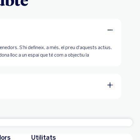
 venedors. S'hi defineix, a més, el preu d'aquests actius.
ona lloc a un espai que té com a objectiu la
dors
Utilitats