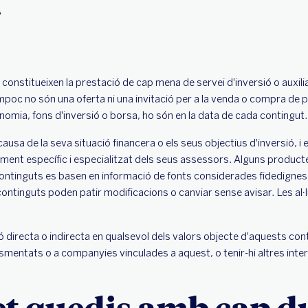
A
 constitueixen la prestació de cap mena de servei d'inversió o auxili
oc no són una oferta ni una invitació per a la venda o compra de p
ia, fons d'inversió o borsa, ho són en la data de cada contingut.
causa de la seva
situació financera o els seus objectius d'inversió, 
ment específic i especialitzat dels seus assessors. Alguns product
ts continguts es basen en informació de fonts considerades fidedign
s continguts poden patir modificacions o canviar sense avisar. Les al
 directa o indirecta en qualsevol dels valors objecte d'aquests con
smentats o a companyies vinculades a aquest, o tenir-hi altres inte
et quedis amb cap d