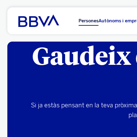
Ves al contingut principal
Persones
Autònoms i empr
Gaudeix d
Si ja estàs pensant en la teva pròxim
pla