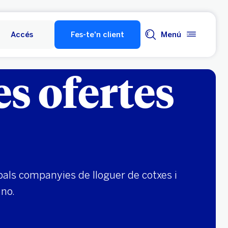
Accés
Fes-te'n client
Menú
es ofertes
pals companyies de lloguer de cotxes i
 no.