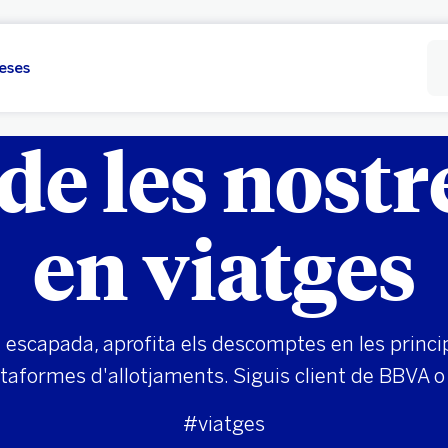
eses
e les nostr
en viatges
a escapada, aprofita els descomptes en les princi
taformes d'allotjaments. Siguis client de BBVA o
#viatges