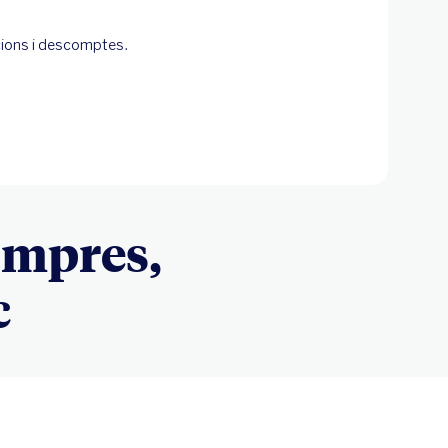
cions i descomptes.
compres,
c