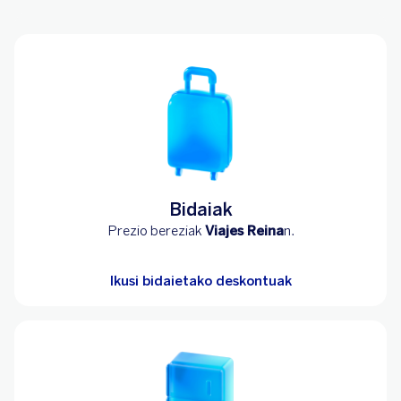
Bidaiak
Prezio bereziak
Viajes Reina
n.
Ikusi bidaietako deskontuak