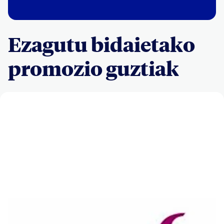
Ezagutu bidaietako
promozio guztiak