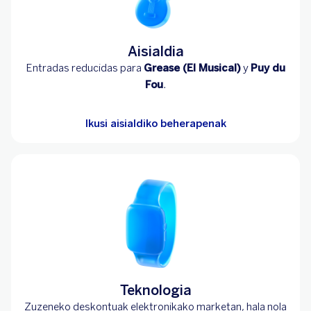
Aisialdia
Entradas reducidas para
Grease (El Musical)
y
Puy du
Fou
.
Ikusi aisialdiko beherapenak
Teknologia
Zuzeneko deskontuak elektronikako marketan, hala nola