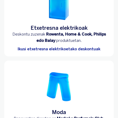
Etxetresna elektrikoak
Deskontu zuzenak
Rowenta, Home & Cook, Philips
edo Balay
produktuetan.
Ikusi etxetresna elektrikoetako deskontuak
Moda