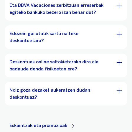
Eta BBVA Vacaciones zerbitzuan erreserbak
egiteko bankuko bezero izan behar dut?
Edozein gailutatik sartu naiteke
deskontuetara?
Deskontuak online saltokietarako dira ala
badaude denda fisikoetan ere?
Noiz goza dezaket aukeratzen dudan
deskontuaz?
Eskaintzak eta promozioak