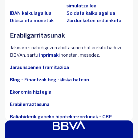
simulatzailea
IBAN kalkulagailua
Soldata kalkulagailua
Dibisa eta monetak
Zordunketen ordainketa
Erabilgarritasunak
Jakinarazi nahi diguzun ahultasunen bat aurkitu baduzu
BBVAn, sartu
inprimaki
honetan, mesedez.
Jaraunspenen tramitazioa
Blog - Finantzak begi-kliska batean
Ekonomia hiztegia
Erabilerraztasuna
Baliabiderik gabeko hipoteka-zordunak - CBP