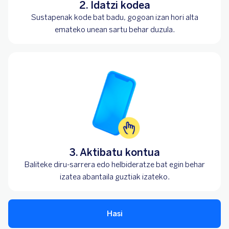
2. Idatzi kodea
Sustapenak kode bat badu, gogoan izan hori alta
emateko unean sartu behar duzula.
3. Aktibatu kontua
Baliteke diru-sarrera edo helbideratze bat egin behar
izatea abantaila guztiak izateko.
Hasi