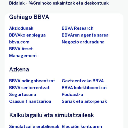
Bidaiak - %6rainoko eskaintzak eta deskontuak
Gehiago BBVA
Akziodunak
BBVA Research
BBVAko enplegua
BBVAren agente sarea
bbva.com
Negozio arduraduna
BBVA Asset
Management
Azkena
BBVA adingabeentzat
Gazteentzako BBVA
BBVA seniorrentzat
BBVA kolektiboentzat
Segurtasuna
Podcast-a
Osasun finantzarioa
Sariak eta aitorpenak
Kalkulagailu eta simulatzaileak
Simulatzaile erabilienak
Elección kontuaren