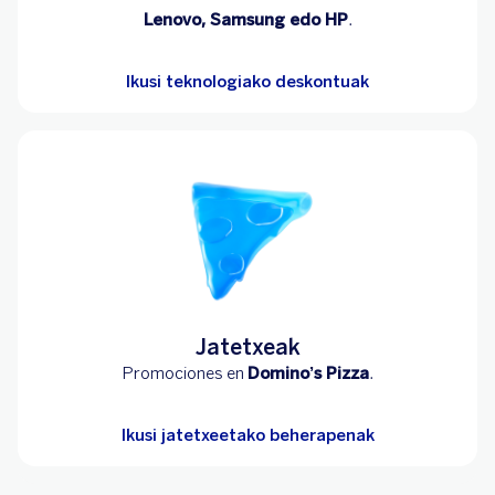
Lenovo, Samsung edo HP
.
Ikusi teknologiako deskontuak
Jatetxeak
Promociones en
Domino’s Pizza
.
Ikusi jatetxeetako beherapenak