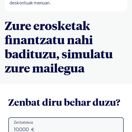
deskontuak menuan.
Zure erosketak
finantzatu nahi
badituzu, simulatu
zure mailegua