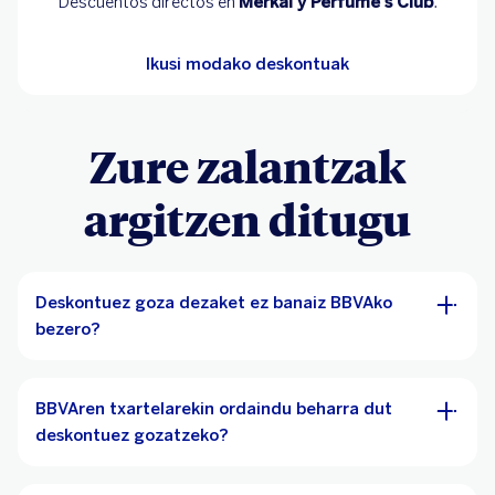
Descuentos directos en
Merkal y Perfume's Club
.
Ikusi modako deskontuak
Zure zalantzak
argitzen ditugu
Deskontuez goza dezaket ez banaiz BBVAko
bezero?
BBVAren txartelarekin ordaindu beharra dut
deskontuez gozatzeko?