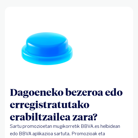
Dagoeneko bezeroa edo
erregistratutako
erabiltzailea zara?
Sartu promozioetan mugikorretik BBVA.es helbidean
edo BBVA aplikazioa sartuta, Promozioak eta