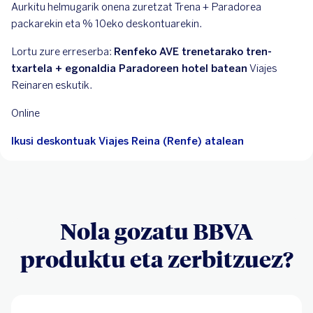
Aurkitu helmugarik onena zuretzat Trena + Paradorea
packarekin eta % 10eko deskontuarekin.
Lortu zure erreserba:
Renfeko AVE trenetarako tren-
txartela + egonaldia Paradoreen hotel batean
Viajes
Reinaren eskutik.
Online
Ikusi deskontuak Viajes Reina (Renfe) atalean
Nola gozatu BBVA
produktu eta zerbitzuez?