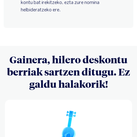
Gainera, hilero deskontu
berriak sartzen ditugu. Ez
galdu halakorik!