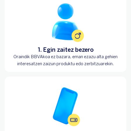
1. Egin zaitez bezero
Oraindik BBVAkoa ez bazara, eman ezazu alta gehien
interesatzen zaizun produktu edo zerbitzuarekin.