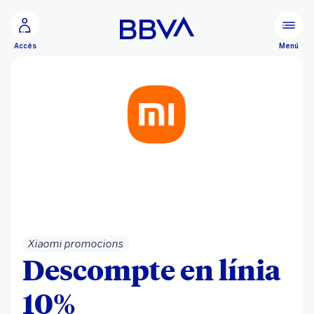
Ves al contingut principal
Menú
Accés
Xiaomi promocions
Descompte en línia
10%