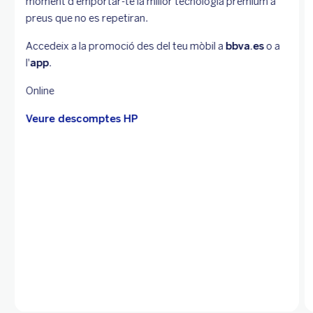
moment d'emportar-te la millor tecnologia prèmium a
preus que no es repetiran.
Accedeix a la promoció des del teu mòbil a
bbva.es
o a
l'
app
.
Online
Veure descomptes HP