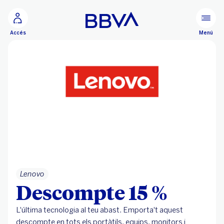
Ves al contingut principal
Menú
Accés
Lenovo
Descompte 15 %
L'última tecnologia al teu abast. Emporta't aquest
descompte en tots els portàtils, equips, monitors i