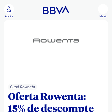
Ves al contingut principal
Menú
Accés
Cupó Rowenta
Oferta Rowenta:
15% de descompte