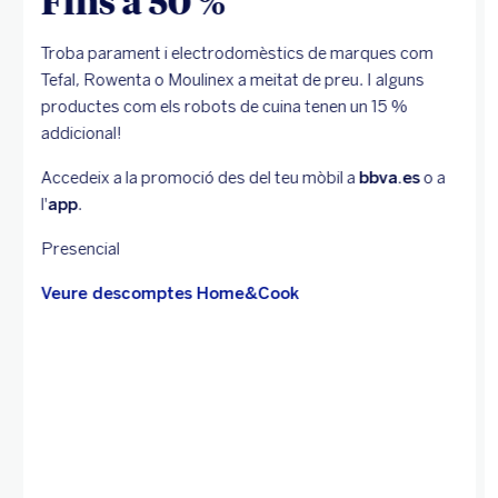
Fins a 50 %
Troba parament i electrodomèstics de marques com
Tefal, Rowenta o Moulinex a meitat de preu. I alguns
productes com els robots de cuina tenen un 15 %
addicional!
Accedeix a la promoció des del teu mòbil a
bbva.es
o a
l'
app
.
Presencial
Veure descomptes Home&Cook