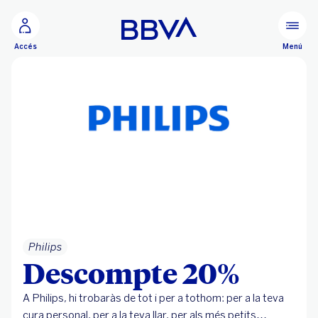
Ves al contingut principal
Menú
Accés
Philips
Descompte 20%
A Philips, hi trobaràs de tot i per a tothom: per a la teva
cura personal, per a la teva llar, per als més petits…