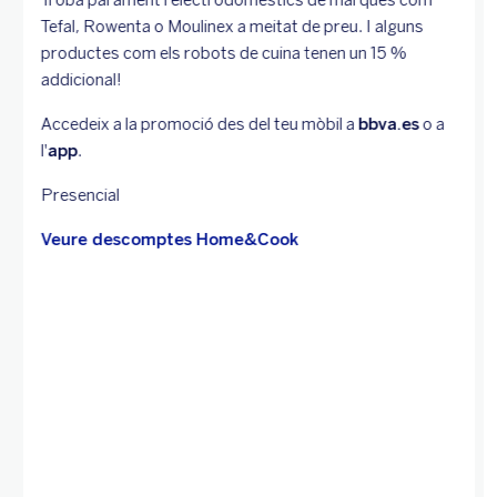
Troba parament i electrodomèstics de marques com
Tefal, Rowenta o Moulinex a meitat de preu. I alguns
productes com els robots de cuina tenen un 15 %
addicional!
Accedeix a la promoció des del teu mòbil a
bbva.es
o a
l'
app
.
Presencial
Veure descomptes Home&Cook