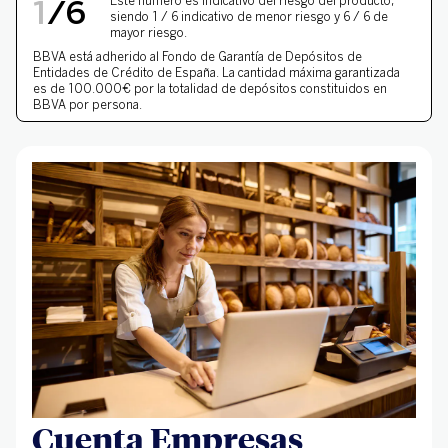
NIVEL DE RIESGO 1 DE 
1
/
6
Este número es indicativo del riesgo del producto,
siendo 1 / 6 indicativo de menor riesgo y 6 / 6 de
mayor riesgo.
BBVA está adherido al
Fondo de Garantía de Depósitos
de
Entidades de Crédito de España. La cantidad máxima garantizada
es de 100.000€ por la totalidad de depósitos constituidos en
BBVA por persona.
Cuenta Empresas