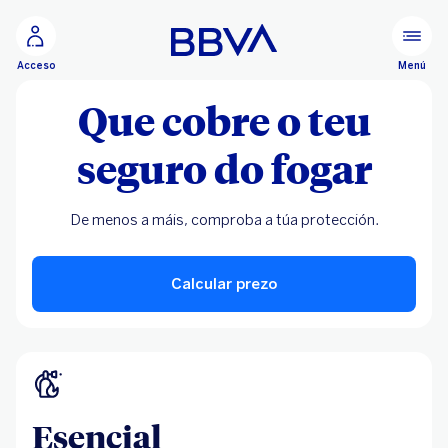
Ir ao contido principal
Menú
Acceso
Que cobre o teu
seguro do fogar
De menos a máis, comproba a túa protección.
Calcular prezo
Esencial