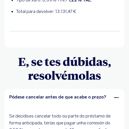
Tipo de xuro:
6,99
% TIN /
7,22
% TAE.
Total para devolver:
13.131,47
€
E, se tes dúbidas,
resolvémolas
Pódese cancelar antes de que acabe o prazo?
Se decidises cancelar todo ou parte do préstamo de
forma anticipada, terías que pagar unha comisión do