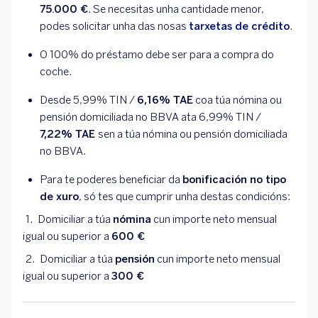
75.000 €
. Se necesitas unha cantidade menor,
podes solicitar unha das nosas
tarxetas de crédito
.
O 100% do préstamo debe ser para a compra do
coche.
Desde
5,99
% TIN /
6,16
% TAE
coa túa nómina ou
pensión domiciliada no BBVA ata
6,99
% TIN /
7,22
% TAE
sen a túa nómina ou pensión domiciliada
no BBVA.
Para te poderes beneficiar da
bonificación no tipo
de xuro
, só tes que cumprir unha destas condicións:
Domiciliar a túa
nómina
cun importe neto mensual
igual ou superior a
600 €
Domiciliar a túa
pensión
cun importe neto mensual
igual ou superior a
300 €