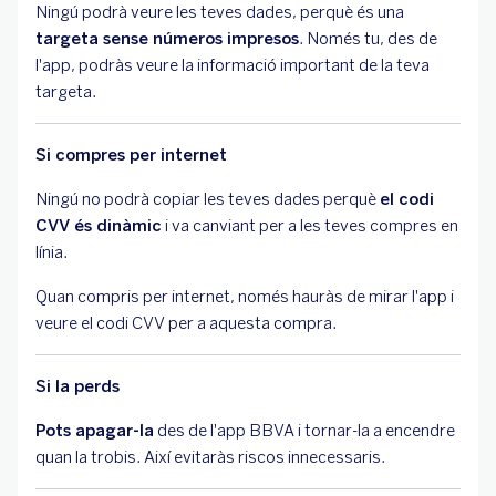
Ningú podrà veure les teves dades, perquè és una
targeta sense números impresos
. Només tu, des de
l'app, podràs veure la informació important de la teva
targeta.
Si compres per internet
Ningú no podrà copiar les teves dades perquè
el codi
CVV és dinàmic
i va canviant per a les teves compres en
línia.
Quan compris per internet, només hauràs de mirar l'app i
veure el codi CVV per a aquesta compra.
Si la perds
Pots apagar-la
des de l'app BBVA i tornar-la a encendre
quan la trobis. Així evitaràs riscos innecessaris.