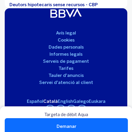
Deutors hipotecaris sense recursos - CBP
Avís legal
Cookies
Dades personals
Informes legals
Serveis de pagament
Tarifes
Tauler d'anuncis
Servei d'atenció al client
Español
Català
English
Galego
Euskara
Targeta de dèbit Aqua
Demanar
Banco Bilbao Vizcaya Argentaria, SA 2026