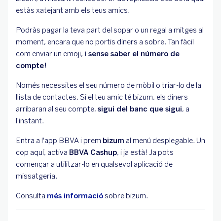
estàs xatejant amb els teus amics.
Podràs pagar la teva part del sopar o un regal a mitges al
moment, encara que no portis diners a sobre. Tan fàcil
com enviar un emoji,
i sense saber el número de
compte!
Només necessites el seu número de mòbil o triar-lo de la
llista de contactes. Si el teu amic té bizum, els diners
arribaran al seu compte,
sigui del banc que sigui
, a
l'instant.
Entra a l'app BBVA i prem
bizum
al menú desplegable. Un
cop aquí, activa
BBVA Cashup
, i ja està! Ja pots
començar a utilitzar-lo en qualsevol aplicació de
missatgeria.
Consulta
més informació
sobre bizum.