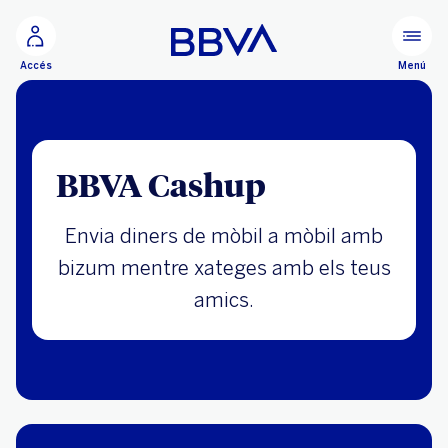
Ves al contingut principal
Menú
Accés
BBVA Cashup
Envia diners de mòbil a mòbil amb
bizum mentre xateges amb els teus
amics.