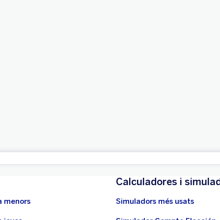
Fes-te de BBVA
Calculadores i simula
a menors
Simuladors més usats