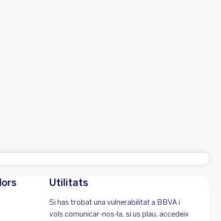
Fes-te de BBVA
dors
Utilitats
Si has trobat una vulnerabilitat a BBVA i
vols comunicar-nos-la, si us plau, accedeix