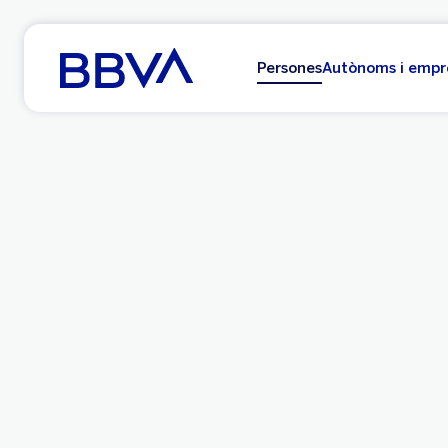
Ves al contingut principal
Persones
Autònoms i empr