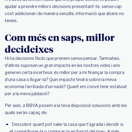
ajudar a prendre millors decisions presentant-te, sense cap
cost addicional i de manera senzilla, informació que abans no
tenies.
Com més en saps, millor
decideixes
Hi ha decisions fàcils que prenem sense pensar. Tanmateix,
d'altres suposen un gran impacte en les nostres vides i ens
generen certa incertesa: és millor per a mi finançar la compra
d'una casa o llogar-la? Quin impacte tindrà sobre la meva
economia l'arribada d'un nadó? Quant em convé tenir estalviat
per a la meva jubilació?
Per això, a BBVA posem a la teva disposició solucions amb les
quals seràs capaç de:
Descobrir quant pot valer la casa que t'agrada i decidir si
et convé llogar-la o comprar-la en funció del preu. A més,