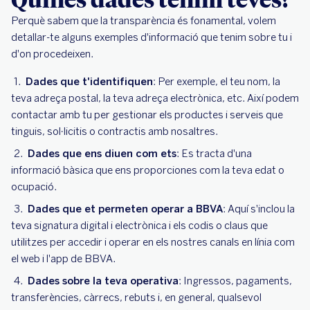
Perquè sabem que la transparència és fonamental, volem
detallar-te alguns exemples d'informació que tenim sobre tu i
d'on procedeixen.
Dades que t'identifiquen
: Per exemple, el teu nom, la
teva adreça postal, la teva adreça electrònica, etc. Així podem
contactar amb tu per gestionar els productes i serveis que
tinguis, sol·licitis o contractis amb nosaltres.
Dades que ens diuen com ets
: Es tracta d'una
informació bàsica que ens proporciones com la teva edat o
ocupació.
Dades que et permeten operar a BBVA
: Aquí s'inclou la
teva signatura digital i electrònica i els codis o claus que
utilitzes per accedir i operar en els nostres canals en línia com
el web i l'app de BBVA.
Dades sobre la teva operativa
: Ingressos, pagaments,
transferències, càrrecs, rebuts i, en general, qualsevol