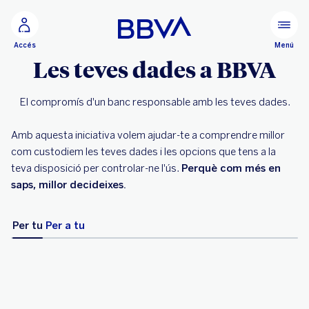
Ves al contingut principal
Menú
Accés
Les teves dades a BBVA
El compromís d'un banc responsable amb les teves dades.
Amb aquesta iniciativa volem ajudar-te a comprendre millor
com custodiem les teves dades i les opcions que tens a la
teva disposició per controlar-ne l'ús.
Perquè com més en
saps, millor decideixes.
Per tu
Per a tu
Per tu: les dades són teves i