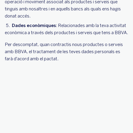
operació i moviment associat als productes i serveis que
tinguis amb nosaltres i en aquells bancs als quals ens hagis
donat accés.
Dades econòmiques
: Relacionades amb la teva activitat
econòmica a través dels productes i serveis que tens a BBVA.
Per descomptat, quan contractis nous productes o serveis
amb BBVA, el tractament de les teves dades personals es
farà d'acord amb el pactat.
Què pots fer amb elles?
Les teves dades són teves i tu en tens el control. Mai no fem
res amb elles sense el teu consentiment, i les relatives als teus
productes i serveis sempre estan a la teva disposició a la teva
àrea personal de bbva.es o de l'app BBVA per:
Consultar-les.
Modificar-les quan siguin inexactes.