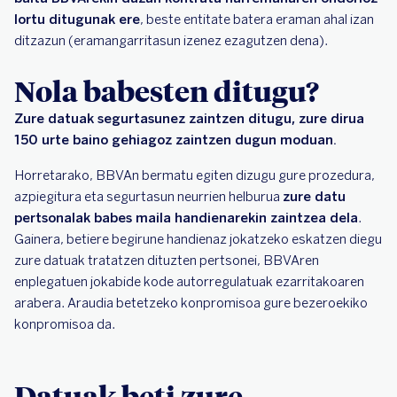
lortu ditugunak ere
, beste entitate batera eraman ahal izan
ditzazun (eramangarritasun izenez ezagutzen dena).
Nola babesten ditugu?
Zure datuak segurtasunez zaintzen ditugu, zure dirua
150 urte baino gehiagoz zaintzen dugun moduan.
Horretarako, BBVAn bermatu egiten dizugu gure prozedura,
azpiegitura eta segurtasun neurrien helburua
zure datu
pertsonalak babes maila handienarekin zaintzea dela
.
Gainera, betiere begirune handienaz jokatzeko eskatzen diegu
zure datuak tratatzen dituzten pertsonei, BBVAren
enplegatuen jokabide kode autorregulatuak ezarritakoaren
arabera. Araudia betetzeko konpromisoa gure bezeroekiko
konpromisoa da.
Datuak beti zure