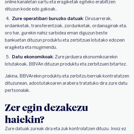
online kanaletan sartu eta eragiketak egiteko erabiltzen
dituzun kode edo gakoak.
Zure operatibari buruzko datuak
: Dirusarrerak,
ordainketak, transferentziak, zordunketak, ordainagiriak eta,
oro har, gurekin nahiz sarbidea eman diguzun beste
bankuetan dituzun produktu eta zerbitzuei lotutako edozein
eragiketa eta mugimendu.
Datu ekonomikoak
: Zure jarduera ekonomikoarekin
lotutakoak, BBVAn dituzun produktu eta zerbitzuen bitartez.
Jakina, BBVArekin produktu eta zerbitzu berriak kontratatzen
dituzunean, adostutakoaren arabera tratatuko dira zure datu
pertsonalak.
Zer egin dezakezu
haiekin?
Zure datuak zureak dira eta zuk kontrolatzen dituzu. Inoiz ez