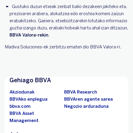
Gustuko duzun etxeak zenbat balio dezakeen jakiteko eta,
prezioaren arabera, alokatzea edo erostea komeni zaizun
erabakitzeko. Gainera, etxebizitzarekin lotutako informazio
guztia izango duzu, erabaki hobeak hartu ahal izan ditzazun,
BBVA Valora-rekin
.
Madiva Soluciones-ek zerbitzu ematen dio BBVA Valora-ri.
Gehiago BBVA
Akziodunak
BBVA Research
BBVAko enplegua
BBVAren agente sarea
bbva.com
Negozio arduraduna
BBVA Asset
Management