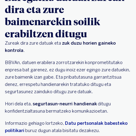
dira eta zure
baimenarekin soilik
erabiltzen ditugu
Zureak dira zure datuak eta
zuk duzu horien gaineko
kontrola
.
BBVAn, datuen erabilera zorrotzarekin konprometitutako
enpresa bat garenez, ez dugu inoiz ezer egingo zure datuekin,
zure baimenik izan gabe. Eta pribatutasuna garrantzitsua
denez, errespetu handienarekin tratatuko ditugu eta
segurtasunez zainduko ditugu zure datuak.
Hori dela eta,
segurtasun-neurri handienak
ditugu
konfidentzialtasuna bermatzeko komunikazioetan.
Informazio gehiago lortzeko,
Datu pertsonalak babesteko
politikari
buruz dugun atala bisitatu dezakezu.