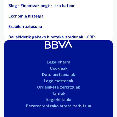
Blog - Finantzak begi-kliska batean
Ekonomia hiztegia
Erabilerraztasuna
Baliabiderik gabeko hipoteka-zordunak - CBP
Lege-oharra
Cookieak
Datu pertsonalak
Lege txostenak
Ordainketa zerbitzuak
Tarifak
Iragarki taula
Bezeroarentzako arreta-zerbitzua