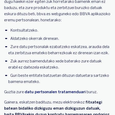
dugu haiekin ezer egiten zuk horretarako baimenik eman ez
baduzu, eta zure produktu eta zerbitzuei buruzko datuak
eskura dituzu beti, bbva.es webguneko edo BBVA aplikazioko
eremu pertsonalean, honetarako:
Kontsultatzeko.
Aldatzeko okerrak direnean.
Zure datu pertsonalak ezabatzeko eskatzea, araudia dela
eta zerbitzua emateko beharrezkoak ez direnean izan ezik.
Zuk aurrez baimendutako xede baterako zure datuak
erabil ez daitezela eskatzeko.
Guri beste entitate batzuetan dituzun datuetara sartzeko
baimena emateko.
Guztia zure
datu pertsonalen tratamenduari
buruz.
Gainera, eskatzen badituzu, mezu elektronikoz
fitxategi
batean bidaliko dizkiguzu eman dizkiguzun datuak,
baita BBVArekin duzun kontratu harremanaren ondorioz