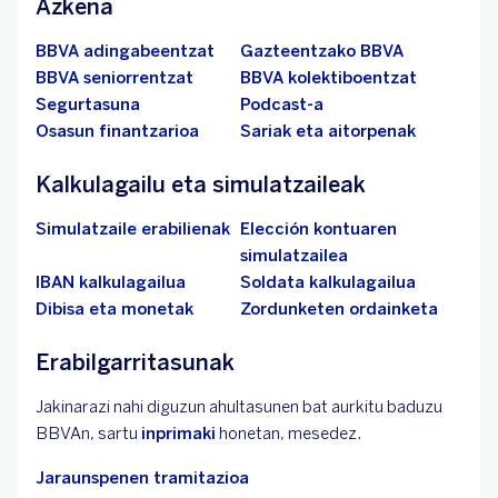
Azkena
BBVA adingabeentzat
Gazteentzako BBVA
BBVA seniorrentzat
BBVA kolektiboentzat
Segurtasuna
Podcast-a
Osasun finantzarioa
Sariak eta aitorpenak
Kalkulagailu eta simulatzaileak
Simulatzaile erabilienak
Elección kontuaren
simulatzailea
IBAN kalkulagailua
Soldata kalkulagailua
Dibisa eta monetak
Zordunketen ordainketa
Erabilgarritasunak
Jakinarazi nahi diguzun ahultasunen bat aurkitu baduzu
BBVAn, sartu
inprimaki
honetan, mesedez.
Jaraunspenen tramitazioa