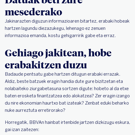
mesederako
Jakinarazten diguzun informazioaren bitartez, erabaki hobeak
hartzen lagundu diezazukegu, lehenago ez zenuen
informazioa emanda, kostu gehigarririk gabe eta erraz.
Gehiago jakitean, hobe
erabakitzen duzu
Badaude pentsatu gabe hartzen ditugun erabaki errazak.
Aldiz, beste batzuek eragin handia dute gure bizitzetan eta
nolabaiteko ziurgabetasuna sortzen digute: hobeto al da etxe
baten erosketa finantzatzea edo alokatzea? Zer eragin izango
du nire ekonomian haurtxo bat izateak? Zenbat eduki beharko
nuke aurreztuta erretirorako?
Horregatik, BBVAn hainbat irtenbide jartzen dizkizugu eskura,
gai izan zaitezen: