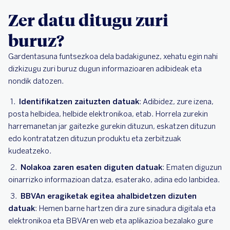
Zer datu ditugu zuri
buruz?
Gardentasuna funtsezkoa dela badakigunez, xehatu egin nahi
dizkizugu zuri buruz dugun informazioaren adibideak eta
nondik datozen.
Identifikatzen zaituzten datuak
: Adibidez, zure izena,
posta helbidea, helbide elektronikoa, etab. Horrela zurekin
harremanetan jar gaitezke gurekin dituzun, eskatzen dituzun
edo kontratatzen dituzun produktu eta zerbitzuak
kudeatzeko.
Nolakoa zaren esaten diguten datuak
: Ematen diguzun
oinarrizko informazioan datza, esaterako, adina edo lanbidea.
BBVAn eragiketak egitea ahalbidetzen dizuten
datuak
: Hemen barne hartzen dira zure sinadura digitala eta
elektronikoa eta BBVAren web eta aplikazioa bezalako gure