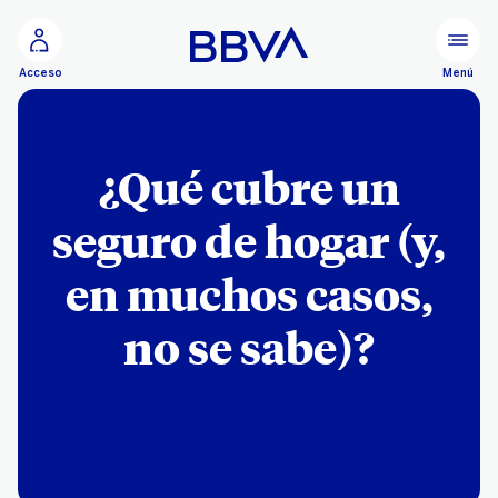
Ir al contenido principal
Menú
Acceso
¿Qué cubre un
seguro de hogar (y,
en muchos casos,
no se sabe)?