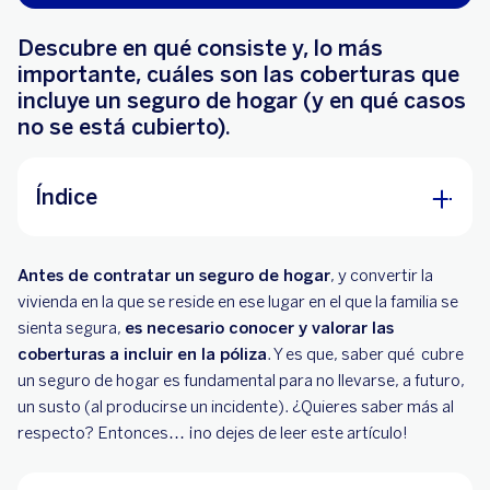
Descubre en qué consiste y, lo más
importante, cuáles son las coberturas que
incluye un seguro de hogar (y en qué casos
no se está cubierto).
Índice
¿Qué es un seguro de hogar?
Antes de contratar un seguro de hogar
, y convertir la
¿A quién cubre el seguro de hogar?
vivienda en la que se reside en ese lugar en el que la familia se
sienta segura,
es necesario conocer y valorar las
¿Cómo funciona un seguro de hogar?
coberturas a incluir en la póliza
. Y es que, saber qué cubre
un seguro de hogar es fundamental para no llevarse, a futuro,
¿Qué cubre un seguro de hogar?
un susto (al producirse un incidente). ¿Quieres saber más al
Otras coberturas que pueden incorporarse en el
respecto? Entonces… ¡no dejes de leer este artículo!
seguro de hogar