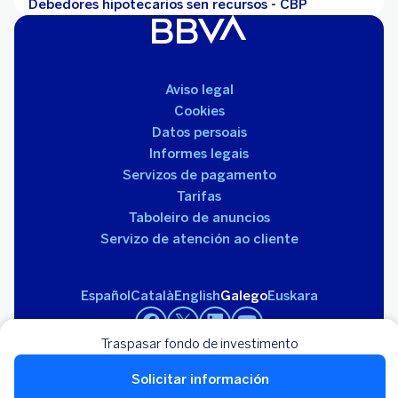
Debedores hipotecarios sen recursos - CBP
Aviso legal
Cookies
Datos persoais
Informes legais
Servizos de pagamento
Tarifas
Taboleiro de anuncios
Servizo de atención ao cliente
Español
Català
English
Galego
Euskara
Traspasar fondo de investimento
Solicitar información
Banco Bilbao Vizcaya Argentaria, S.A. 2026