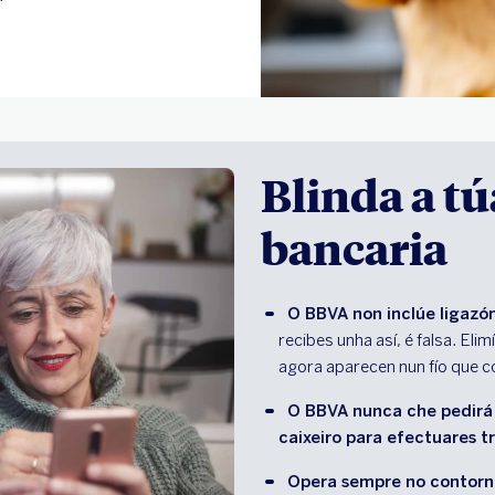
Blinda a t
bancaria
O BBVA non inclúe ligazó
recibes unha así, é falsa. El
agora aparecen nun fío que c
O BBVA nunca che pedirá r
caixeiro para efectuares t
Opera sempre no contorn