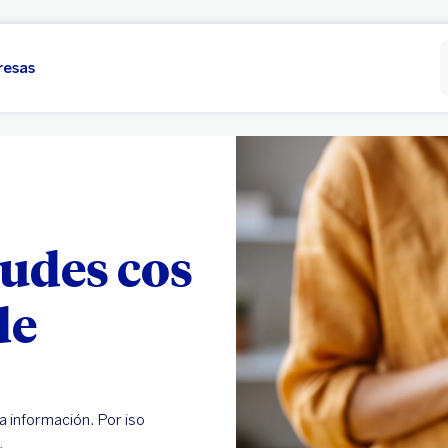
resas
audes cos
de
a información. Por iso
.