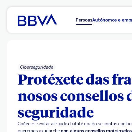
Ir ao contido principal
Persoas
Autónomos e emp
Ciberseguridade
Protéxete das fr
nosos consellos 
seguridade
Coñecer e evitar a fraude dixital é doado se contas con bo
queremos axudarche
con algúns consellos moi sinxelos