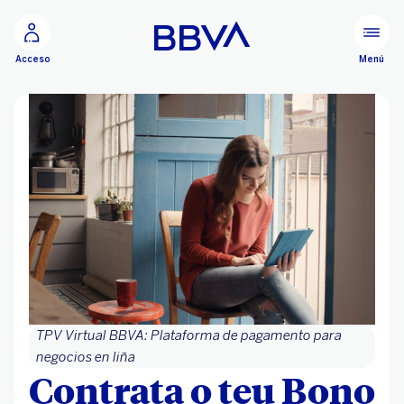
Ir ao contido principal
Menú
Acceso
TPV Virtual BBVA: Plataforma de pagamento para
negocios en liña
Contrata o teu Bono