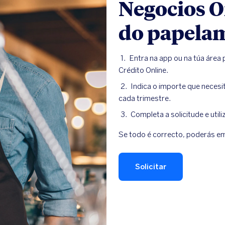
Negocios O
do papela
Entra na app ou na túa área
Crédito Online.
Indica o importe que necesit
cada trimestre.
Completa a solicitude e utiliz
Se todo é correcto, poderás em
Solicitar