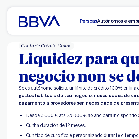
Ir ao contido principal
Persoas
Autónomos e emp
Conta de Crédito Online
Liquidez para qu
negocio non se d
Se es autónomo solicita un límite de crédito 100% en liña
gastos habituais do teu negocio, necesidades de circ
pagamento a provedores sen necesidade de presenta
Desde 3.000 € ata 25.000 € ao ano para ir dispondo 
Cunha duración de 12 meses.
Cun tipo de xuro fixo e personalizado durante o temp