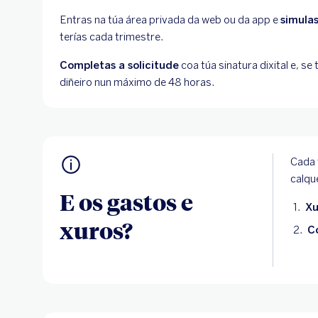
Entras na túa área privada da web ou da app e
simulas
terías cada trimestre.
Completas a solicitude
coa túa sinatura dixital e, se
diñeiro nun máximo de 48 horas.
Cada 
calqu
E os gastos e
Xu
xuros?
Co