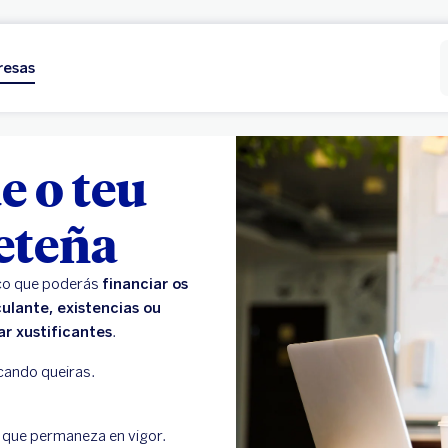
resas
e o teu
eteña
 co que poderás
financiar os
ulante, existencias ou
r xustificantes
.
cando queiras.
o que permaneza en vigor.