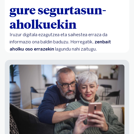
gure segurtasun-
aholkuekin
Iruzur digitala ezagutzea eta saihestea erraza da
informazio ona baldin baduzu. Horregatik,
zenbait
aholku oso errazekin
lagundu nahi zaitugu.