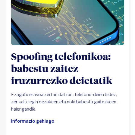
Spoofing telefonikoa:
babestu zaitez
iruzurrezko deietatik
Ezagutu erasoa zertan datzan, telefono-deien bidez,
zer kalte egin dezakeen eta nola babestu gaitezkeen
haiengandik.
Informazio gehiago