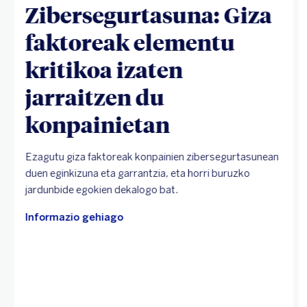
Zibersegurtasuna: Giza
faktoreak elementu
kritikoa izaten
jarraitzen du
konpainietan
Ezagutu giza faktoreak konpainien zibersegurtasunean
duen eginkizuna eta garrantzia, eta horri buruzko
jardunbide egokien dekalogo bat.
Informazio gehiago