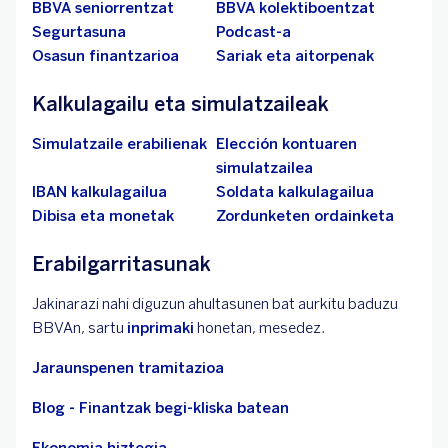
BBVA seniorrentzat
BBVA kolektiboentzat
Segurtasuna
Podcast-a
Osasun finantzarioa
Sariak eta aitorpenak
Kalkulagailu eta simulatzaileak
Simulatzaile erabilienak
Elección kontuaren
simulatzailea
IBAN kalkulagailua
Soldata kalkulagailua
Dibisa eta monetak
Zordunketen ordainketa
Erabilgarritasunak
Jakinarazi nahi diguzun ahultasunen bat aurkitu baduzu
BBVAn, sartu
inprimaki
honetan, mesedez.
Jaraunspenen tramitazioa
Blog - Finantzak begi-kliska batean