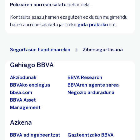
Poliziaren aurrean salatu
behar dela.
Kontsulta ezazu hemen ezagutzen ez duzun mugimendu
baten aurrean salaketa jartzeko
gida praktiko
bat.
Segurtasun handienarekin
Zibersegurtasuna
Gehiago BBVA
Akziodunak
BBVA Research
BBVAko enplegua
BBVAren agente sarea
bbva.com
Negozio arduraduna
BBVA Asset
Management
Azkena
BBVA adingabeentzat
Gazteentzako BBVA