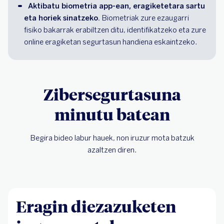
Aktibatu biometria app-ean, eragiketetara sartu 
eta horiek sinatzeko.
 Biometriak zure ezaugarri 
fisiko bakarrak erabiltzen ditu, identifikatzeko eta zure 
online eragiketan segurtasun handiena eskaintzeko.
Zibersegurtasuna
minutu batean
Begira bideo labur hauek, non iruzur mota batzuk
azaltzen diren.
Eragin diezazuketen