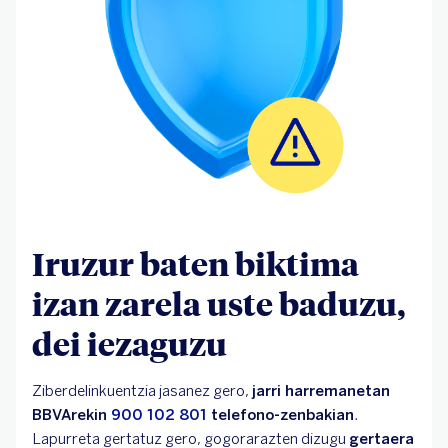
Iruzur baten biktima
izan zarela uste baduzu,
dei iezaguzu
Ziberdelinkuentzia jasanez gero,
jarri harremanetan
BBVArekin
900 102 801
telefono-zenbakian
.
Lapurreta gertatuz gero, gogorarazten dizugu
gertaera