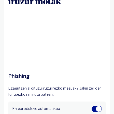
iruzur motak
Phishing
Ezagutzen al dituzu iruzurrezko mezuak? Jakin zer den
funtsezkoa minutu batean.
Erreprodukzio automatikoa