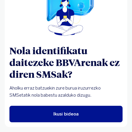
1:19
Nola identifikatu
daitezeke BBVArenak ez
diren SMSak?
Aholku erraz batzuekin zure burua iruzurrezko
SMSetatik nola babestu azalduko dizugu.
Ikusi bideoa