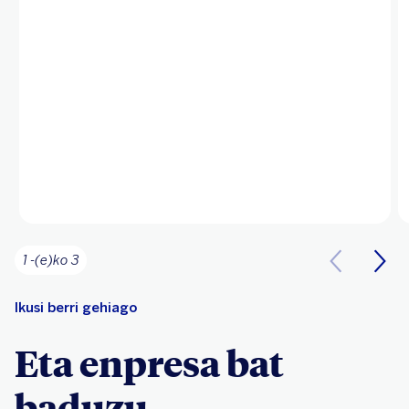
1 -(e)ko 3
Ikusi berri gehiago
Eta enpresa bat
baduzu...