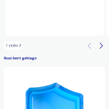
1 -(e)ko 3
Ikusi berri gehiago