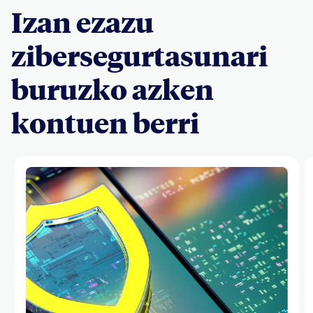
Izan ezazu
zibersegurtasunari
buruzko azken
kontuen berri