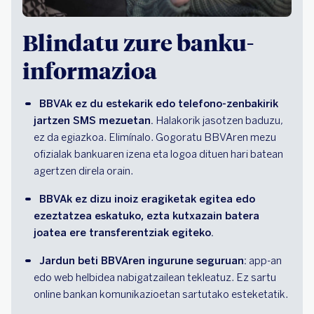
Blindatu zure banku-
informazioa
BBVAk ez du estekarik edo telefono-zenbakirik 
jartzen SMS mezuetan.
 Halakorik jasotzen baduzu, 
ez da egiazkoa. Elimínalo. Gogoratu BBVAren mezu 
ofizialak bankuaren izena eta logoa dituen hari batean 
agertzen direla orain.
BBVAk ez dizu inoiz eragiketak egitea edo 
ezeztatzea eskatuko, ezta kutxazain batera 
joatea ere transferentziak egiteko. 
Jardun beti BBVAren ingurune seguruan:
 app-an 
edo web helbidea nabigatzailean tekleatuz. Ez sartu 
online bankan komunikazioetan sartutako esteketatik.