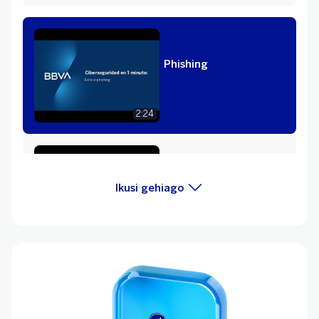
Phishing
2:24
Smishing
Ikusi gehiago
1:32
Identitatea ordeztea