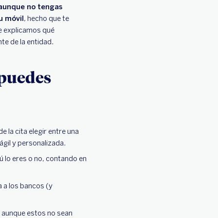
aunque no tengas
u móvil
, hecho que te
 te explicamos qué
te de la entidad.
 puedes
e la cita elegir entre una
 ágil y personalizada.
tú lo eres o no, contando en
a a los bancos (y
… aunque estos no sean