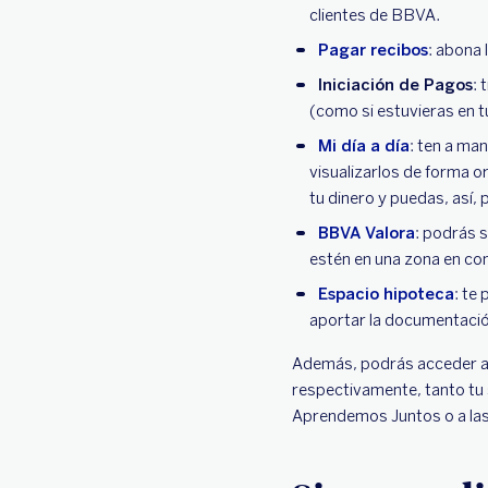
clientes de BBVA.
Pagar recibos
: abona 
Iniciación de Pagos
: 
(como si estuvieras en 
Mi día a día
: ten a ma
visualizarlos de forma o
tu dinero y puedas, así, 
BBVA Valora
: podrás s
estén en una zona en co
Espacio hipoteca
: te
aportar la documentación
Además, podrás acceder a 
respectivamente, tanto tu 
Aprendemos Juntos o a las