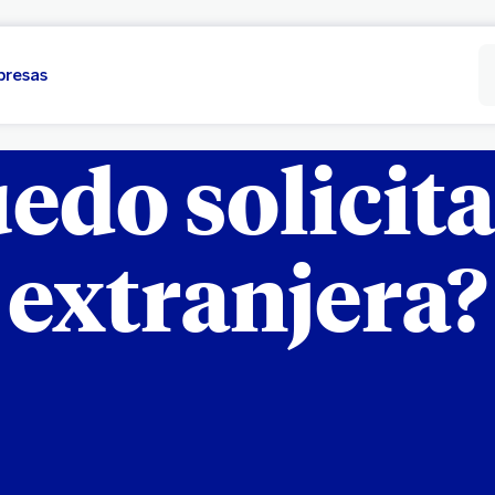
presas
edo solicit
extranjera?