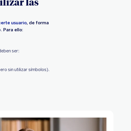
ilizar las
erte usuario
, de forma
o.
Para ello
:
 deben ser:
ro sin utilizar símbolos).