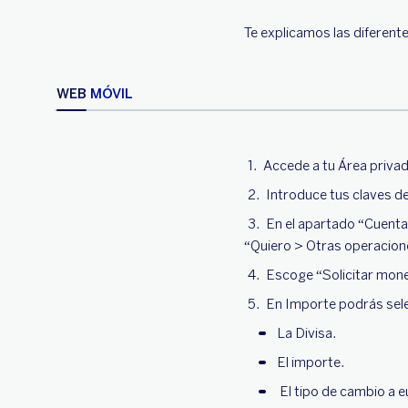
Te explicamos las diferent
WEB
MÓVIL
Accede a tu Área privad
Introduce tus claves d
En el apartado “Cuentas
“Quiero > Otras operacion
Escoge “Solicitar mone
En Importe podrás sel
La Divisa.
El importe.
El tipo de cambio a e