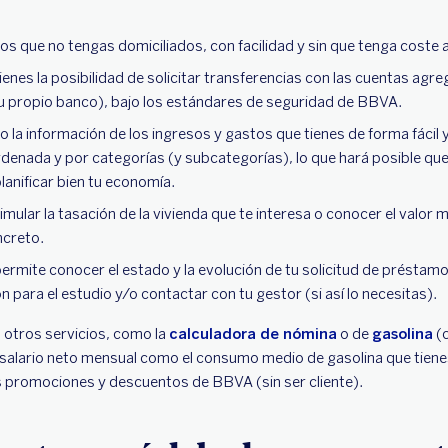
los que no tengas domiciliados, con facilidad y sin que tenga coste a
tienes la posibilidad de solicitar transferencias con las cuentas agr
tu propio banco), bajo los estándares de seguridad de BBVA.
no la información de los ingresos y gastos que tienes de forma fáci
rdenada y por categorías (y subcategorías), lo que hará posible q
planificar bien tu economía.
imular la tasación de la vivienda que te interesa o conocer el valor
ncreto.
 permite conocer el estado y la evolución de tu solicitud de présta
 para el estudio y/o contactar con tu gestor (si así lo necesitas).
otros servicios, como la
calculadora de nómina
o de
gasolina
(c
salario neto mensual como el consumo medio de gasolina que tiene
 promociones y descuentos de BBVA (sin ser cliente).