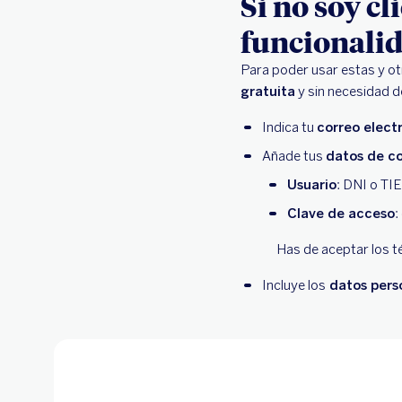
Si no soy cl
funcionalid
Para poder usar estas y o
gratuita
y sin necesidad d
Indica tu
correo elect
Añade tus
datos de c
Usuario
: DNI o TIE
Clave de acceso
:
Has de aceptar los t
Incluye los
datos pers