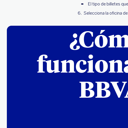
El tipo de billetes que
Selecciona la oficina d
¿Cómo
funciona
BBVA