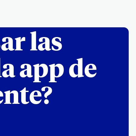
ar las
la app de
ente?