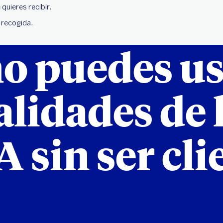
 quieres recibir.
e recogida.
 puedes us
lidades de 
 sin ser cli