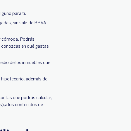
lguno para ti.
egadas, sin salir de BBVA
l y cómoda. Podrás
ue conozcas en qué gastas
 medio de los inmuebles que
mo hipotecario, además de
on las que podrás calcular,
s),a los contenidos de