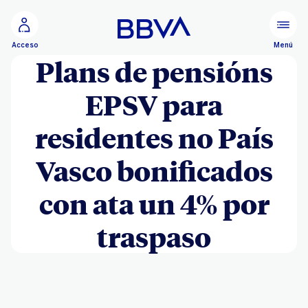
Ir ao contido principal
Menú
Acceso
Plans de pensións
EPSV para
residentes no País
Vasco bonificados
con ata un 4% por
traspaso