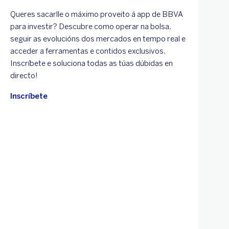
Queres sacarlle o máximo proveito á app de BBVA
E
para investir? Descubre como operar na bolsa,
á
seguir as evolucións dos mercados en tempo real e
e
acceder a ferramentas e contidos exclusivos.
a
Inscríbete e soluciona todas as túas dúbidas en
i
directo!
c
Inscríbete
I