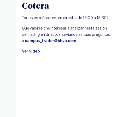
Cotera
Todos os mércores, en directo, de 13:00 a 13:30 h.
Que valores che interesaría analizar nesta sesión
de trading en directo? Envíanos as túas preguntas
a
campus_trader@bbva.com
.
Ver vídeo