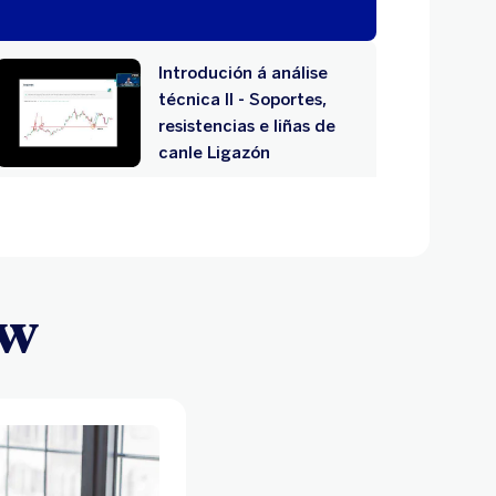
Introdución á análise
técnica II - Soportes,
resistencias e liñas de
canle Ligazón
Introdución á análise
técnica III - Figuras de
continuación e cambio
ew
de tendencia
Introdución á análise
técnica IV: Fibonacci
26/09/2024