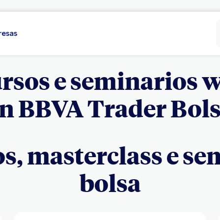
resas
rsos e seminarios 
n BBVA Trader Bol
s, masterclass e se
bolsa