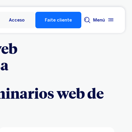
Acceso
Faite cliente
Menú
web
sa
minarios web de