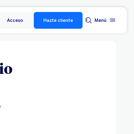
Acceso
Hazte cliente
Menú
io
y