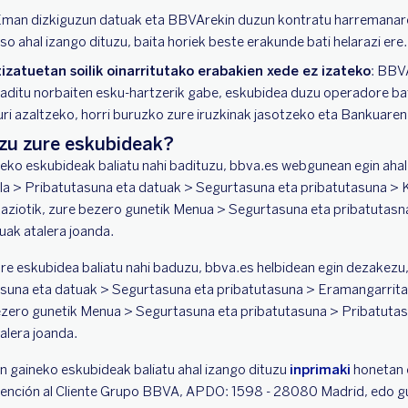
Eman dizkiguzun datuak eta BBVArekin duzun kontratu harremanar
so ahal izango dituzu, baita horiek beste erakunde bati helarazi ere.
atuetan soilik oinarritutako erabakien xede ez izateko
: BBV
aditu norbaiten esku-hartzerik gabe, eskubidea duzu operadore ba
uri azaltzeko, horri buruzko zure iruzkinak jasotzeko eta Bankuare
ezu zure eskubideak?
eko eskubideak baliatu nahi badituzu, bbva.es webgunean egin ahal
fila > Pribatutasuna eta datuak > Segurtasuna eta pribatutasuna >
kaziotik, zure bezero gunetik Menua > Segurtasuna eta pribatutasn
uak atalera joanda.
e eskubidea baliatu nahi baduzu, bbva.es helbidean egin dezakezu
tasuna eta datuak > Segurtasuna eta pribatutasuna > Eramangarrita
zero gunetik Menua > Segurtasuna eta pribatutasuna > Pribatutas
alera joanda.
n gaineko eskubideak baliatu ahal izango dituzu
inprimaki
honetan 
 Atención al Cliente Grupo BBVA, APDO: 1598 - 28080 Madrid, edo g