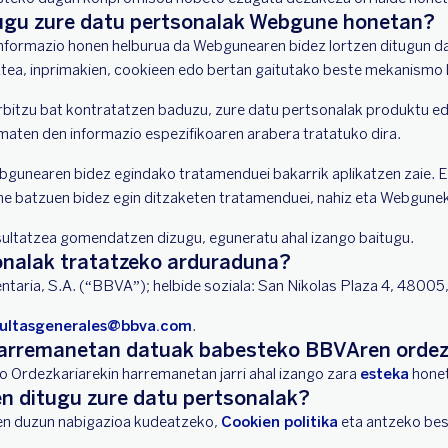
tugu zure datu pertsonalak Webgune honetan?
nformazio honen helburua da Webgunearen bidez lortzen ditugun da
ztea, inprimakien, cookieen edo bertan gaitutako beste mekanismo
itzu bat kontratatzen baduzu, zure datu pertsonalak produktu ed
aten den informazio espezifikoaren arabera tratatuko dira.
unearen bidez egindako tratamenduei bakarrik aplikatzen zaie. Ez
e batzuen bidez egin ditzaketen tratamenduei, nahiz eta Webgunek
tsultatzea gomendatzen dizugu, eguneratu ahal izango baitugu.
onalak tratatzeko arduraduna?
taria, S.A. (“BBVA”); helbide soziala: San Nikolas Plaza 4, 48005,
ultasgenerales@bbva.com
.
 harremanetan datuak babesteko BBVAren ordez
rdezkariarekin harremanetan jarri ahal izango zara
esteka
honet
en ditugu zure datu pertsonalak?
en duzun nabigazioa kudeatzeko,
Cookien politika
eta antzeko bes