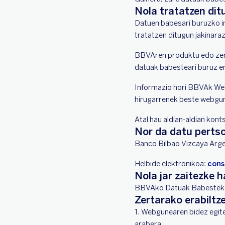
Nola tratatzen di
Datuen babesari buruzko i
tratatzen ditugun jakinara
BBVAren produktu edo zerb
datuak babesteari buruz em
Informazio hori BBVAk Webg
hirugarrenek beste webgun
Atal hau aldian-aldian kon
Nor da datu perts
Banco Bilbao Vizcaya Argen
Helbide elektronikoa:
cons
Nola jar zaitezke
BBVAko Datuak Babesteko O
Zertarako erabiltz
1. Webgunearen bidez egit
arabera.