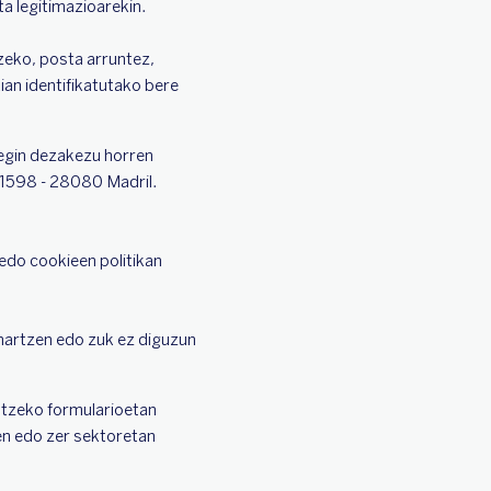
a legitimazioarekin.
zeko, posta arruntez,
an identifikatutako bere
 egin dezakezu horren
 1598 - 28080 Madril.
do cookieen politikan
ehartzen edo zuk ez diguzun
ltzeko formularioetan
ren edo zer sektoretan