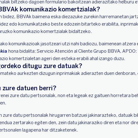
lak biltzeko dagoen formulario bakoitzean adierazitako helburu et
u BBVAk komunikazio komertzialak?
en bidez, BBVAk baimena eska diezazuke zurekin harremanetan jart
dez edo komunikatzeko beste edozein bitarteko erabilita, inprimaki
uruzko komunikazio komertzialak bidaltzeko.
tako komunikazioak jasotzeari utzi nahi badiozu, baimenean atzera
akia
hona bidalita: Servicio Atención al Cliente Grupo BBVA, APDO:
zio komertzialetan ageri den esteka erabili ahal izango duzu.
ordeko ditugu zure datuak?
mateko aurkezten dizugun inprimakiak adierazten duen denboran, e
 zure datuen berri?
renei zure datu pertsonalak, non eta legeak ez gaituen horretara b
en.
zure datu pertsonalak hirugarren batzuei jakinarazteko, datuak bi
endua zertarako egiten den, zein datu jakinaraziko diren eta nor di
ertsonalen lagapena har ditzaketenek.