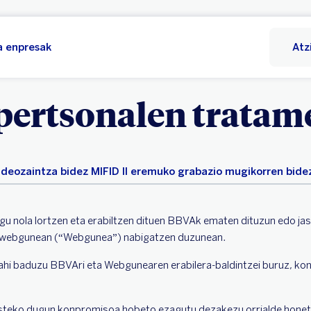
 enpresak
Atz
pertsonalen trata
ideozaintza bidez
MIFID II eremuko grabazio mugikorren bide
gu nola lortzen eta erabiltzen dituen BBVAk ematen dituzun edo ja
webgunean (“Webgunea”) nabigatzen duzunean.
ahi baduzu BBVAri eta Webgunearen erabilera-baldintzei buruz, ko
esteko dugun konpromisoa hobeto ezagutu dezakezu orrialde hone