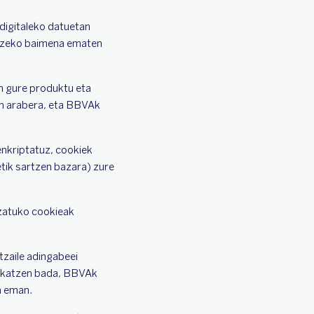
 digitaleko datuetan
latzeko baimena ematen
an gure produktu eta
oen arabera, eta BBVAk
enkriptatuz, cookiek
etik sartzen bazara) zure
izatuko cookieak
tzaile adingabeei
ifikatzen bada, BBVAk
a eman.