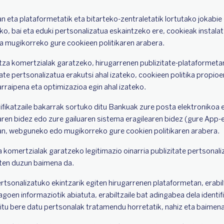
n eta plataformetatik eta bitarteko-zentraletatik lortutako jokabie
teko, bai eta eduki pertsonalizatua eskaintzeko ere, cookieak insta
 mugikorreko gure cookieen politikaren arabera.
ntza komertzialak garatzeko, hirugarrenen publizitate-plataformet
tate pertsonalizatua erakutsi ahal izateko, cookieen politika propi
arraipena eta optimizazioa egin ahal izateko.
tifikatzaile bakarrak sortuko ditu Bankuak zure posta elektronikoa 
earen bidez edo zure gailuaren sistema eragilearen bidez (gure App-
, webguneko edo mugikorreko gure cookien politikaren arabera.
a komertzialak garatzeko legitimazio oinarria publizitate pertsonal
ten duzun baimena da.
rtsonalizatuko ekintzarik egiten hirugarrenen plataformetan, erabil
goen informaziotik abiatuta, erabiltzaile bat adingabea dela ident
itu bere datu pertsonalak tratamendu horretatik, nahiz eta baimen