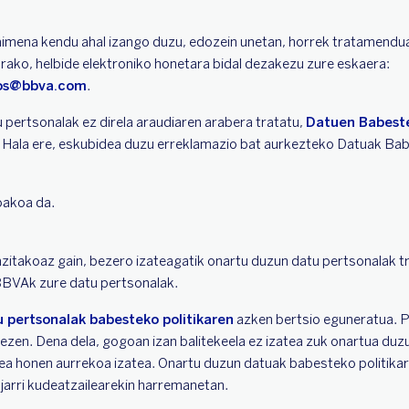
imena kendu ahal izango duzu, edozein unetan, horrek tratamendua
arako, helbide elektroniko honetara bidal dezakezu zure eskaera:
tos@bbva.com
.
u pertsonalak ez direla araudiaren arabera tratatu,
Datuen Babeste
. Hala ere, eskubidea duzu erreklamazio bat aurkezteko Datuak Ba
oakoa da.
itakoaz gain, bezero izateagatik onartu duzun datu pertsonalak 
 BBVAk zure datu pertsonalak.
 pertsonalak babesteko politikaren
azken bertsio eguneratua. Po
tezen. Dena dela, gogoan izan balitekeela ez izatea zuk onartua duz
rea honen aurrekoa izatea. Onartu duzun datuak babesteko politika
 jarri kudeatzailearekin harremanetan.