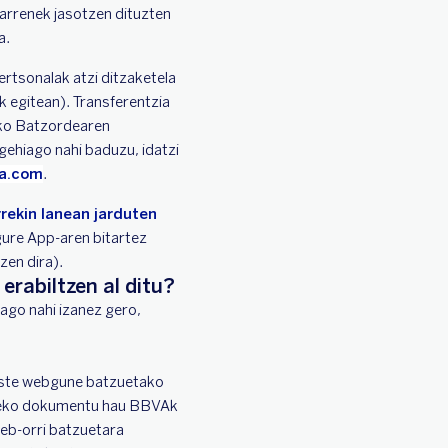
arrenek jasotzen dituzten
a.
ertsonalak atzi ditzaketela
 egitean). Transferentzia
ako Batzordearen
ehiago nahi baduzu, idatzi
a.com
.
rrekin lanean jarduten
gure App-aren bitartez
zen dira).
rabiltzen al ditu?
ago nahi izanez gero,
este webgune batzuetako
steko dokumentu hau BBVAk
web-orri batzuetara