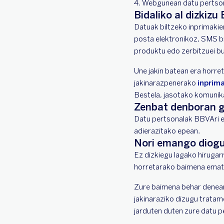
4. Webgunean datu pertsona
Bidaliko al dizkiz
Datuak biltzeko inprimaki
posta elektronikoz, SMS bi
produktu edo zerbitzuei b
Une jakin batean era horre
jakinarazpenerako
inprim
Bestela, jasotako komunika
Zenbat denboran g
Datu pertsonalak BBVAri e
adierazitako epean.
Nori emango diogu
Ez dizkiegu lagako hirugar
horretarako baimena emat
Zure baimena behar denean 
jakinaraziko dizugu tratam
jarduten duten zure datu p