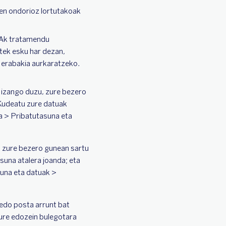
en ondorioz lortutakoak
Ak tratamendu
tek esku har dezan,
n erabakia aurkaratzeko.
 izango duzu, zure bezero
 Kudeatu zure datuak
a > Pribatutasuna eta
, zure bezero gunean sartu
suna atalera joanda; eta
una eta datuak >
edo posta arrunt bat
ure edozein bulegotara