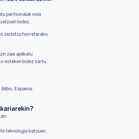
tu pertsonalak nola
 batzuen bidez.
o zerbitzu horretarako
in zaie aplikatu
o esteken bidez sartu.
 Bilbo, Espainia.
kariarekin?
an.
te teknologia batzuen