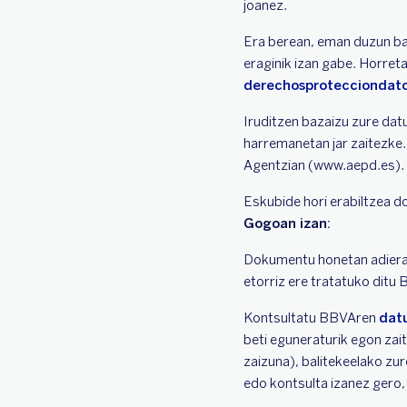
joanez.
Era berean, eman duzun ba
eraginik izan gabe. Horret
derechosproteccionda
Iruditzen bazaizu zure dat
harremanetan jar zaitezke
Agentzian (www.aepd.es).
Eskubide hori erabiltzea d
Gogoan izan:
Dokumentu honetan adieraz
etorriz ere tratatuko ditu
Kontsultatu BBVAren
datu
beti eguneraturik egon zai
zaizuna), balitekeelako zu
edo kontsulta izanez gero,