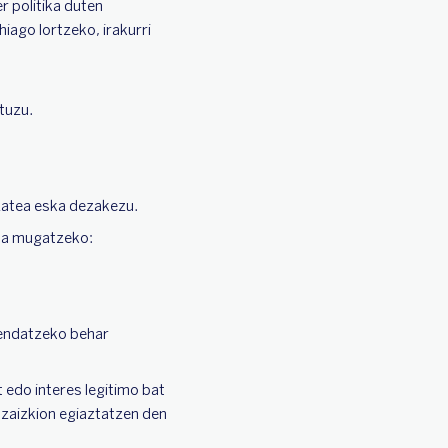
 politika duten
iago lortzeko, irakurri
tuzu.
izatea eska dezakezu.
dua mugatzeko:
fendatzeko behar
 edo interes legitimo bat
 zaizkion egiaztatzen den