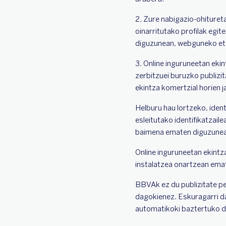
2. Zure nabigazio-ohitureta
oinarritutako profilak egi
diguzunean, webguneko eta
3. Online inguruneetan eki
zerbitzuei buruzko publizi
ekintza komertzial horien j
Helburu hau lortzeko, iden
esleitutako identifikatzail
baimena ematen diguzunean
Online inguruneetan ekintz
instalatzea onartzean ema
BBVAk ez du publizitate pe
dagokienez. Eskuragarri da
automatikoki baztertuko d