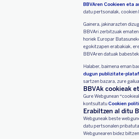
BBVAren Cookieen eta an
datu pertsonalak, cookien 
Gainera, jakinarazten dizu
BBVAri zerbitzuak ematen d
horiek Europar Batasuneko
egokitzapen erabakiak, er
BBVAren datuak babesteko 
Halaber, baimena eman bad
dugun publizitate-plata
sartzen bazara, zure gailua
BBVAk cookieak et
Gure Webgunean “cookieak”
kontsultatu
Cookien polit
Erabiltzen al dit
Webguneak beste webgune 
datu pertsonalen pribatu
Webgunearen bidez biltzen 