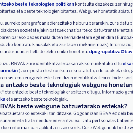
tzeko beste teknologien politikan
kontsulta dezakezu zer hirug
bitartez eta beste teknologien bitartez, Webgune honetatik abiatut
gu, aurreko paragrafoan adierazitako helburu berarekin, zure datu p
izkioten sozietate jakin batzuek (nazioarteko datu-transferentziak
aren pareko babes maila duten herrialdeetara egiten dira (Europ
eduzko kontratu klausulak eta ziurtapen mekanismoak) Informazio g
arduradunari helbide elektroniko honetara:
dpogrupobbva@bbv
uzu, BBVAk zure identifikatzaile bakarrak komunikatuko ditu
elka
formekin
(zure posta elektronikoa enkriptatuta, edo cookiek edo, 
ren sistema eragileak esleitzen dizun identifikatzailearen bidez sort
a antzeko beste teknologiak webgune honetan e
 eta antzeko beste teknologiak erabiltzen ditugu. Informazio gehi
ika
eta antzeko beste teknologiak.
u BBVAk beste webgune batzuetarako estekak?
batzuetarako estekak izan ditzake. Gogoan izan BBVA ez dela b
tasunaren eta tratamenduaren erantzulea. Datu pertsonalak babe
duen informazioari aplikatzen zaio soilik. Gure Webgunetik beste 