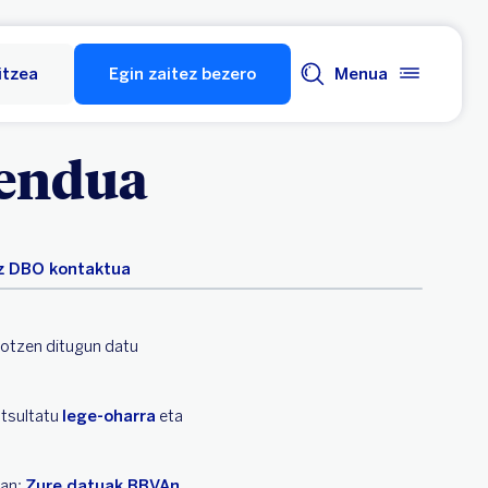
itzea
Egin zaitez bezero
Menua
mendua
z
DBO kontaktua
sotzen ditugun datu
ntsultatu
lege-oharra
eta
tan:
Zure datuak BBVAn
.