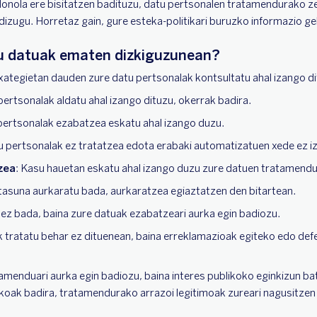
nola ere bisitatzen badituzu, datu pertsonalen tratamendurako zer
zugu. Horretaz gain, gure esteka-politikari buruzko informazio geh
zu datuak ematen dizkiguzunean?
xategietan dauden zure datu pertsonalak kontsultatu ahal izango di
 pertsonalak aldatu ahal izango dituzu, okerrak badira.
 pertsonalak ezabatzea eskatu ahal izango duzu.
tu pertsonalak ez tratatzea edota erabaki automatizatuen xede ez 
zea
: Kasu hauetan eskatu ahal izango duzu zure datuen tratamen
asuna aurkaratu bada, aurkaratzea egiaztatzen den bitartean.
 ez bada, baina zure datuak ezabatzeari aurka egin badiozu.
tratatu behar ez dituenean, baina erreklamazioak egiteko edo de
menduari aurka egin badiozu, baina interes publikoko eginkizun bat
oak badira, tratamendurako arrazoi legitimoak zureari nagusitzen