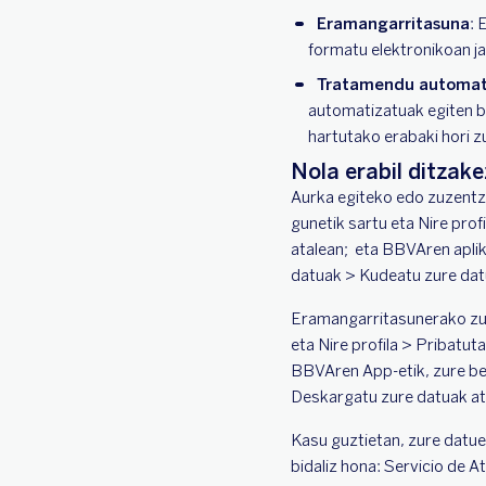
Eramangarritasuna
: 
formatu elektronikoan ja
Tratamendu automatiz
automatizatuak egiten b
hartutako erabaki hori z
Nola erabil ditzak
Aurka egiteko edo zuzentz
gunetik sartu eta Nire pro
atalean; eta BBVAren apli
datuak > Kudeatu zure dat
Eramangarritasunerako zur
eta Nire profila > Pribatu
BBVAren App-etik, zure be
Deskargatu zure datuak at
Kasu guztietan, zure datue
bidaliz hona: Servicio de