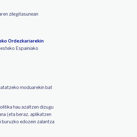
ren zilegitasunean
ko Ordezkariarekin
besteko Espainiako
tratatzeko moduarekin bat
litika hau azaltzen dizugu
una (eta beraz, aplikatzen
ri buruzko edozein zalantza