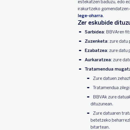
estekatzen baduzu, edo edo
irakurtzeko gomendatzen di
lege-oharra
.
Zer eskubide ditu
Sarbidea
: BBVAren fit
Zuzenketa
: zure datu
Ezabatzea
: zure datu
Aurkaratzea
: zure da
Tratamendua mugat
Zure datuen zehazt
Tratamendua zilegi
BBVAk zure datuak 
dituzunean.
Zure datuaren trata
betetzeko beharrezk
bitartean.