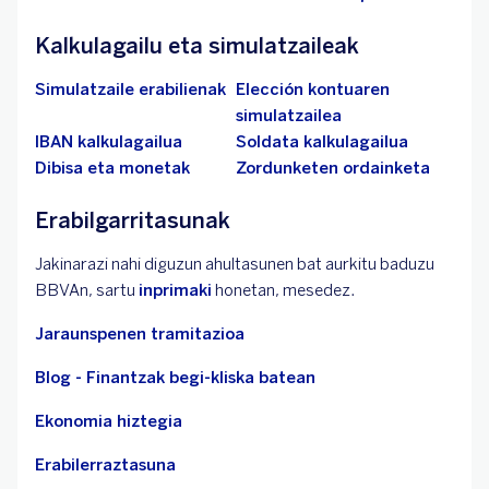
Kalkulagailu eta simulatzaileak
Simulatzaile erabilienak
Elección kontuaren
simulatzailea
IBAN kalkulagailua
Soldata kalkulagailua
Dibisa eta monetak
Zordunketen ordainketa
Erabilgarritasunak
Jakinarazi nahi diguzun ahultasunen bat aurkitu baduzu
BBVAn, sartu
inprimaki
honetan, mesedez.
Jaraunspenen tramitazioa
Blog - Finantzak begi-kliska batean
Ekonomia hiztegia
Erabilerraztasuna