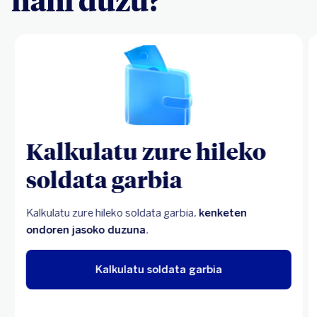
Kalkulatu zure hileko
soldata garbia
Kalkulatu zure hileko soldata garbia,
kenketen
ondoren jasoko duzuna
.
Kalkulatu soldata garbia