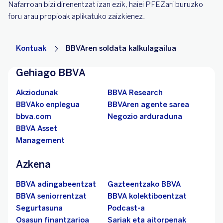
Nafarroan bizi direnentzat izan ezik, haiei PFEZari buruzko
foru arau propioak aplikatuko zaizkienez.
Kontuak
BBVAren soldata kalkulagailua
Gehiago BBVA
Akziodunak
BBVA Research
BBVAko enplegua
BBVAren agente sarea
bbva.com
Negozio arduraduna
BBVA Asset
Management
Azkena
BBVA adingabeentzat
Gazteentzako BBVA
BBVA seniorrentzat
BBVA kolektiboentzat
Segurtasuna
Podcast-a
Osasun finantzarioa
Sariak eta aitorpenak