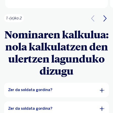
1 -(e)ko 2
Nominaren kalkulua:
nola kalkulatzen den
ulertzen lagunduko
dizugu
Zer da soldata gordina?
Zer da soldata gordina?