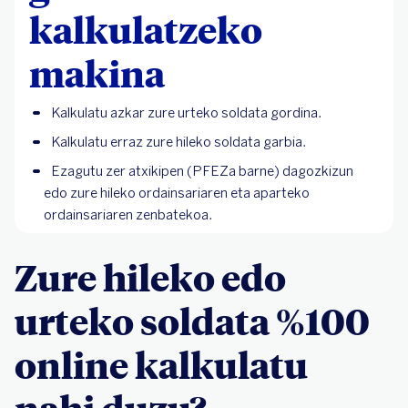
kalkulatzeko
makina
Kalkulatu azkar zure urteko soldata gordina.
Kalkulatu erraz zure hileko soldata garbia.
Ezagutu zer atxikipen (PFEZa barne) dagozkizun
edo zure hileko ordainsariaren eta aparteko
ordainsariaren zenbatekoa.
Zure hileko edo
urteko soldata %100
online kalkulatu
nahi duzu?