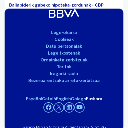
Baliabiderik gabeko hipoteka-zordunak - CBP
Lege-oharra
Cookieak
Datu pertsonalak
Lege txostenak
Ordainketa zerbitzuak
Tarifak
Iragarki taula
Bezeroarentzako arreta-zerbitzua
Español
Català
English
Galego
Euskara
Banco Bilbao Vizcaya Argentaria S.A. 2026