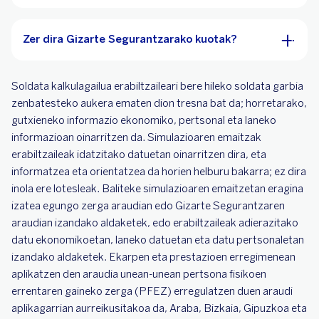
Zer dira Gizarte Segurantzarako kuotak?
Soldata kalkulagailua erabiltzaileari bere hileko soldata garbia
zenbatesteko aukera ematen dion tresna bat da; horretarako,
gutxieneko informazio ekonomiko, pertsonal eta laneko
informazioan oinarritzen da. Simulazioaren emaitzak
erabiltzaileak idatzitako datuetan oinarritzen dira, eta
informatzea eta orientatzea da horien helburu bakarra; ez dira
inola ere lotesleak. Baliteke simulazioaren emaitzetan eragina
izatea egungo zerga araudian edo Gizarte Segurantzaren
araudian izandako aldaketek, edo erabiltzaileak adierazitako
datu ekonomikoetan, laneko datuetan eta datu pertsonaletan
izandako aldaketek. Ekarpen eta prestazioen erregimenean
aplikatzen den araudia unean-unean pertsona fisikoen
errentaren gaineko zerga (PFEZ) erregulatzen duen araudi
aplikagarrian aurreikusitakoa da, Araba, Bizkaia, Gipuzkoa eta