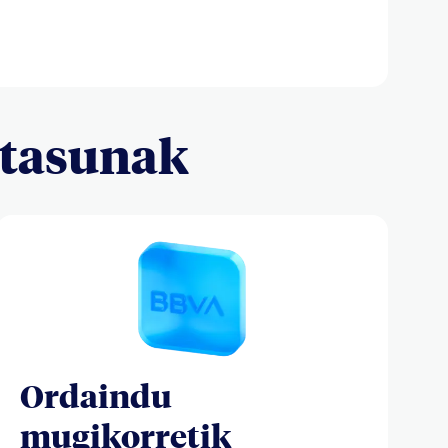
ltasunak
Ordaindu
mugikorretik