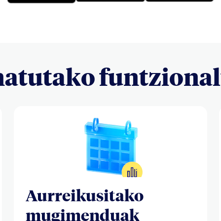
natutako funtziona
Aurreikusitako
mugimenduak