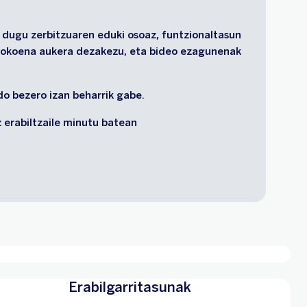
 dugu zerbitzuaren eduki osoaz, funtzionaltasun 
ogokoena aukera dezakezu, eta bideo ezagunenak 
do bezero izan beharrik gabe.
 erabiltzaile minutu batean
Erabilgarritasunak