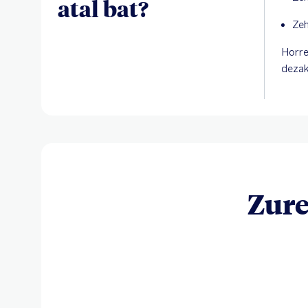
atal bat?
Zeh
Horre
dezak
Zur