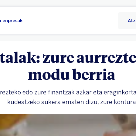
 enpresak
Atz
talak: zure aurrezt
modu berria
rezteko edo zure finantzak azkar eta eraginkort
kudeatzeko aukera ematen dizu, zure kontura