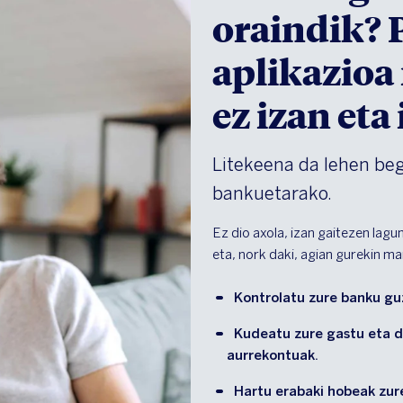
oraindik?
aplikazioa
ez izan eta
Litekeena da lehen be
bankuetarako.
Ez dio axola, izan gaitezen lagu
eta, nork daki, agian gurekin ma
Kontrolatu zure banku guz
Kudeatu zure gastu eta d
aurrekontuak.
Hartu erabaki hobeak zure