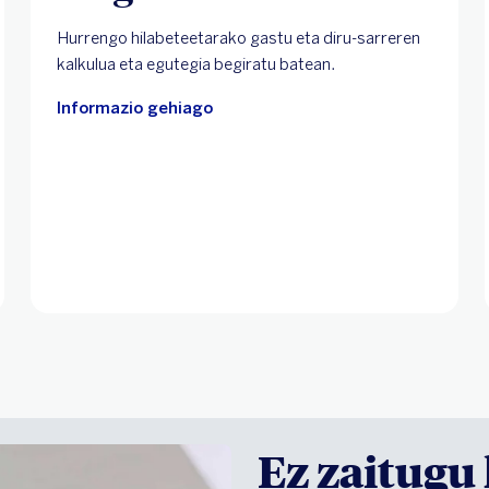
Hurrengo hilabeteetarako gastu eta diru-sarreren
kalkulua eta egutegia begiratu batean.
Informazio gehiago
Ez zaitugu