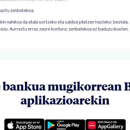
aztu zenbatekoa.
kin nahikoa da atala sortzeko eta saldoa pilatzen hasteko; bestela, 
ezu. Aurreztu erraz zeure kontura; zenbatekoa ez baduzu ikusten,
e bankua mugikorrean 
aplikazioarekin