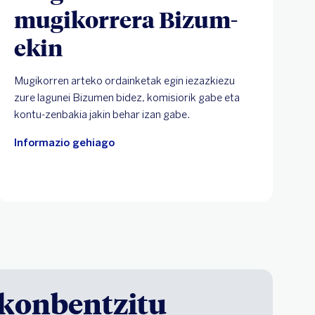
mugikorrera Bizum-
ekin
Mugikorren arteko ordainketak egin iezazkiezu
zure lagunei Bizumen bidez, komisiorik gabe eta
kontu-zenbakia jakin behar izan gabe.
Informazio gehiago
 konbentzitu