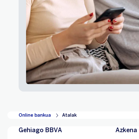
Online bankua
Atalak
Gehiago BBVA
Azkena