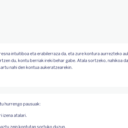
Joan Atalak tresnara
resna intuitiboa eta erabilerraza da, eta zure kontura aurrezteko a
rtzen du, kontu berriak ireki behar gabe. Atala sortzeko, nahikoa da
sartu nahi den kontua aukeratzearekin.
itu hurrengo pausuak:
ri izena atalari.
aztu zein kontutan sortuko duzun.