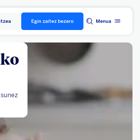
itzea
Egin zaitez bezero
Menua
eko
asunez