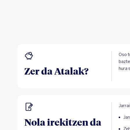
Oso t
bazte
Zer da Atalak?
hura 
Jarra
Jar
Nola irekitzen da
Zeh