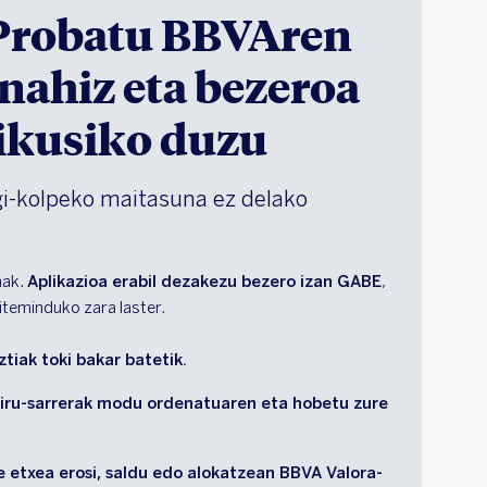
 Probatu BBVAren
 nahiz eta bezeroa
 ikusiko duzu
gi-kolpeko maitasuna ez delako
nak.
Aplikazioa erabil dezakezu bezero izan GABE
,
iteminduko zara laster.
tiak toki bakar batetik. 
iru-sarrerak modu ordenatuaren eta hobetu zure 
 etxea erosi, saldu edo alokatzean BBVA Valora-