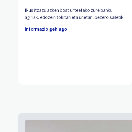
Ikus itzazu azken bost urteetako zure banku
agiriak, edozein tokitan eta unetan, bezero sailetik.
Informazio gehiago