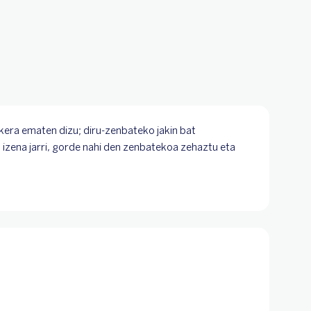
ukera ematen dizu; diru-zenbateko jakin bat
 izena jarri, gorde nahi den zenbatekoa zehaztu eta