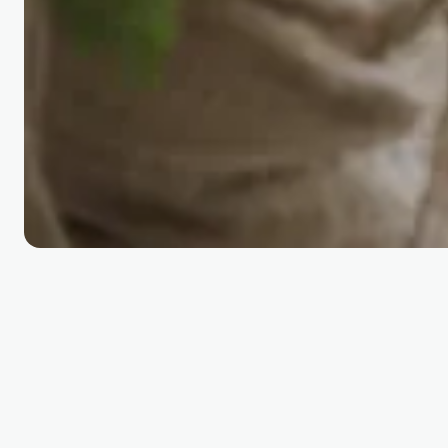
Bereizi diru-kopuru jak
kontu beraren barruan