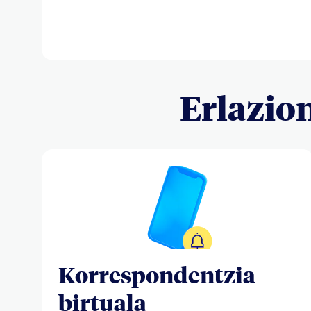
Erlazio
Korrespondentzia
birtuala