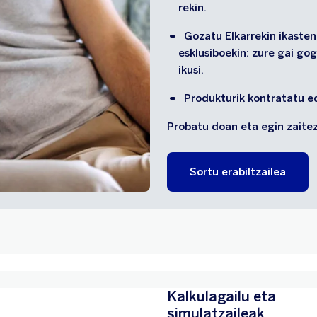
rekin.
Gozatu Elkarrekin ikasten
esklusiboekin: zure gai g
ikusi.
Produkturik kontratatu e
Probatu doan eta egin zaitez
Sortu erabiltzailea
Kalkulagailu eta
simulatzaileak