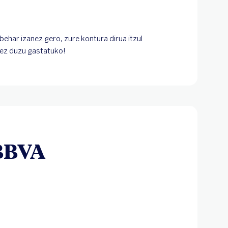
behar izanez gero, zure kontura dirua itzul
 ez duzu gastatuko!
BBVA