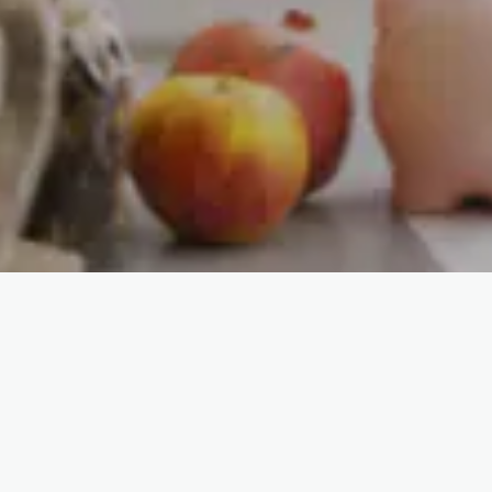
in bat zure
Edozein unetan titular bak
eta behar duzunean dirua at
Aurreztu egiten duzu, gastu
Ez duzu bigarren kontu bat i
Trena intuitiboa eta erabiler
BBVAren aplikaziotik bakarr