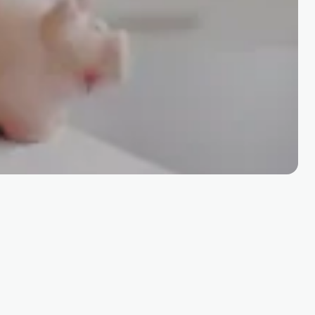
arreko kontuetan ekarpenak egiteko aukera ematen du,
era kontu nagusira itzultzeko.
rik eta komisiorik gabe.
reki behar aurreztu ahal izateko.
raza.
ik eskura daiteke.