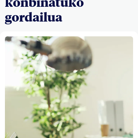
konbinatuko
gordailua