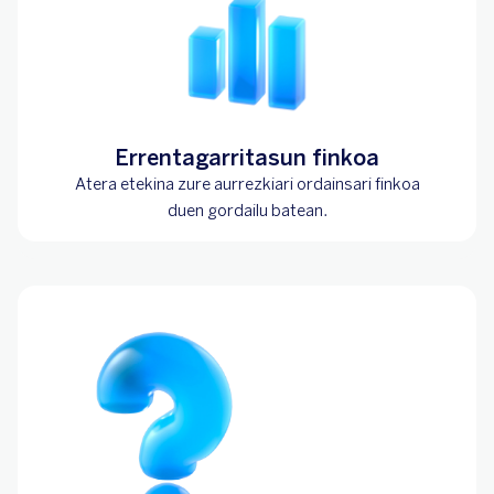
Errentagarritasun finkoa
Atera etekina zure aurrezkiari ordainsari finkoa
duen gordailu batean.