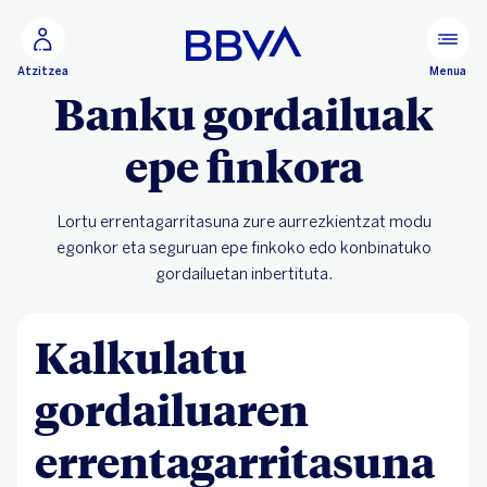
Joan eduki nagusira
Menua
Atzitzea
Banku gordailuak
epe finkora
Lortu errentagarritasuna zure aurrezkientzat modu
egonkor eta seguruan epe finkoko edo konbinatuko
gordailuetan inbertituta.