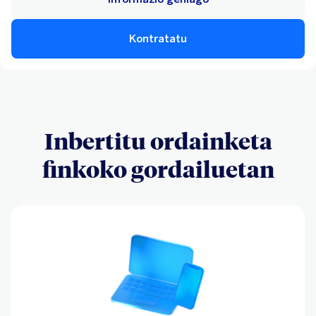
Kontratatu
Inbertitu ordainketa
finkoko gordailuetan