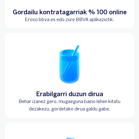
Gordailu kontratagarriak % 100 online
Eroso bbva.es edo zure BBVA aplikaziotik.
Erabilgarri duzun dirua
Behar izanez gero, mugaeguna baino lehen kitatu
dezakezu, gordetako dirua galdu gabe.