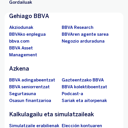
Gordailuak
Gehiago BBVA
Akziodunak
BBVA Research
BBVAko enplegua
BBVAren agente sarea
bbva.com
Negozio arduraduna
BBVA Asset
Management
Azkena
BBVA adingabeentzat
Gazteentzako BBVA
BBVA seniorrentzat
BBVA kolektiboentzat
Segurtasuna
Podcast-a
Osasun finantzarioa
Sariak eta aitorpenak
Kalkulagailu eta simulatzaileak
Simulatzaile erabilienak
Elección kontuaren