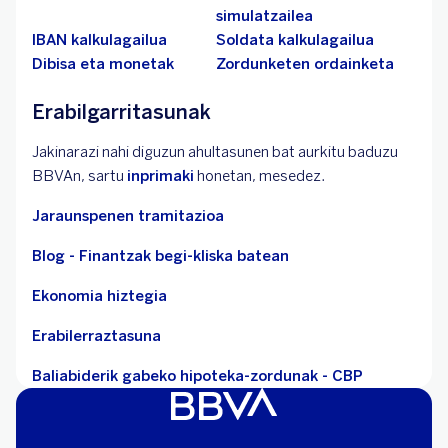
simulatzailea
IBAN kalkulagailua
Soldata kalkulagailua
Dibisa eta monetak
Zordunketen ordainketa
Erabilgarritasunak
Jakinarazi nahi diguzun ahultasunen bat aurkitu baduzu
BBVAn, sartu
inprimaki
honetan, mesedez.
Jaraunspenen tramitazioa
Blog - Finantzak begi-kliska batean
Ekonomia hiztegia
Erabilerraztasuna
Baliabiderik gabeko hipoteka-zordunak - CBP